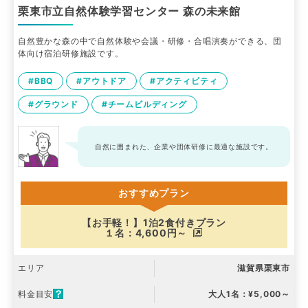
栗東市立自然体験学習センター 森の未来館
自然豊かな森の中で自然体験や会議・研修・合唱演奏ができる、団
体向け宿泊研修施設です。
#BBQ
#アウトドア
#アクティビティ
#グラウンド
#チームビルディング
自然に囲まれた、企業や団体研修に最適な施設です。
おすすめプラン
【お手軽！】1泊2食付きプラン
１名：4,600円～
エリア
滋賀県栗東市
料金目安
大人1名：¥5,000～