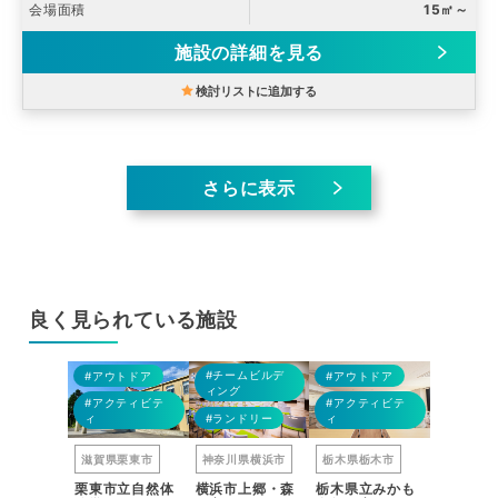
会場面積
15㎡～
施設の詳細を見る
検討リストに追加する
さらに表示
良く見られている施設
0°パノラマ
#BBQ
#BBQ
#BBQ
#BBQ
#チームビルデ
#アウトドア
#アウトドア
#アウト
ィング
#アクティビテ
#アクティビテ
#アクテ
トドア
ィ
#ランドリー
ィ
ィ
八王子市
滋賀県栗東市
神奈川県横浜市
栃木県栃木市
兵庫県丹
ネ
栗東市立自然体
横浜市上郷・森
栃木県立みかも
FOREST