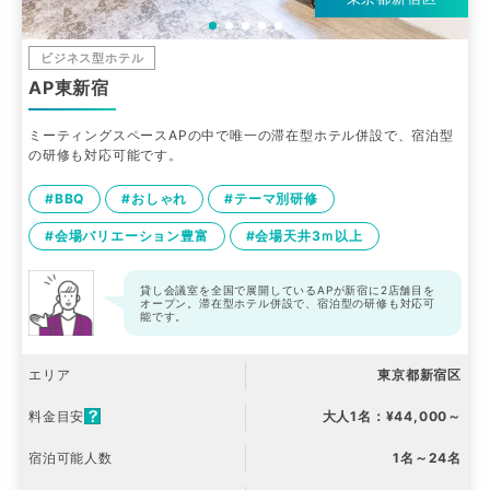
ビジネス型ホテル
AP東新宿
ミーティングスペースAPの中で唯一の滞在型ホテル併設で、宿泊型
の研修も対応可能です。
#BBQ
#おしゃれ
#テーマ別研修
#会場バリエーション豊富
#会場天井3ｍ以上
貸し会議室を全国で展開しているAPが新宿に2店舗目を
オープン。滞在型ホテル併設で、宿泊型の研修も対応可
能です。
エリア
東京都新宿区
料金目安
大人1名：¥44,000～
宿泊可能人数
1名～24名