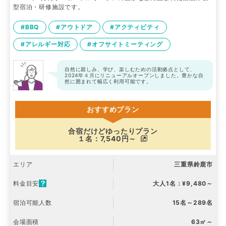
型宿泊・研修施設です。
#BBQ
#アウトドア
#アクティビティ
#アレルギー対応
#オフサイトミーティング
自然に親しみ、学び、楽しむための活動拠点として、
2024年４月にリニューアルオープンしました。豊かな自
然に囲まれて幅広く利用可能です。
おすすめプラン
合宿だけどゆったりプラン
１名：7,540円～
エリア
三重県鈴鹿市
料金目安
大人1名：¥9,480～
宿泊可能人数
15名～289名
会場面積
63㎡～