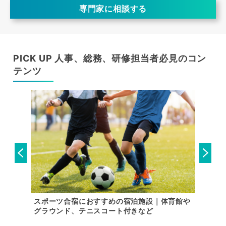
専門家に相談する
PICK UP 人事、総務、研修担当者必見のコン
テンツ
した宿泊
スポーツ合宿におすすめの宿泊施設｜体育館や
【関東
グラウンド、テニスコート付きなど
設特集