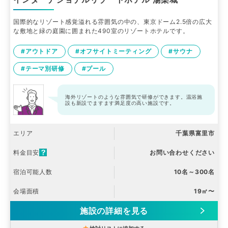
国際的なリゾート感覚溢れる雰囲気の中の、東京ドーム2.5倍の広大
な敷地と緑の庭園に囲まれた490室のリゾートホテルです。
#アウトドア
#オフサイトミーティング
#サウナ
#テーマ別研修
#プール
海外リゾートのような雰囲気で研修ができます。温浴施
設も新設でますます満足度の高い施設です。
エリア
千葉県富里市
料金目安
お問い合わせください
宿泊可能人数
10名～300名
会場面積
19㎡〜
施設の詳細を見る