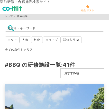
宿泊研修・合宿施設検索サイト
メ
検討リスト
トップ
検索結果
施設名・キーワード
エリア
人数
料金
宿タイプ
詳細条件
:2
全ての条件をクリア
#BBQ の研修施設一覧
:41件