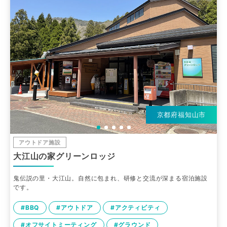
京都府福知山市
アウトドア施設
大江山の家グリーンロッジ
鬼伝説の里・大江山。自然に包まれ、研修と交流が深まる宿泊施設
です。
#BBQ
#アウトドア
#アクティビティ
#オフサイトミーティング
#グラウンド