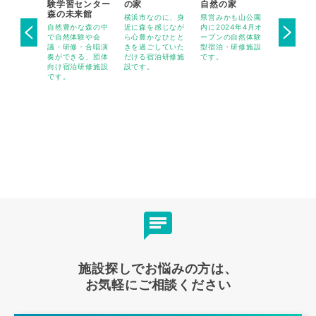
験学習センター
の家
自然の家
-旧神楽
高尾山口駅
森の未来館
ら1時間
横浜市なのに、身
県営みかも山公園
廃校となっ
30秒の、
自然豊かな森の中
近に森を感じなが
内に2024年4月オ
校をリノベ
会議室・焚
で自然体験や会
ら心豊かなひとと
ープンの自然体験
ンした、木
BBQ場を
議・研修・合唱演
きを過ごしていた
型宿泊・研修施設
り溢れる宿
テルです。
奏ができる、団体
だける宿泊研修施
です。
施設です。
向け宿泊研修施設
設です。
です。
施設探しでお悩みの方は、
お気軽にご相談ください