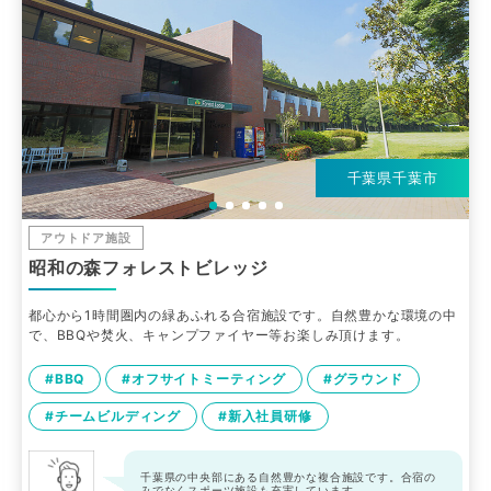
千葉県千葉市
アウトドア施設
昭和の森フォレストビレッジ
都心から1時間圏内の緑あふれる合宿施設です。自然豊かな環境の中
で、BBQや焚火、キャンプファイヤー等お楽しみ頂けます。
#BBQ
#オフサイトミーティング
#グラウンド
#チームビルディング
#新入社員研修
千葉県の中央部にある自然豊かな複合施設です。合宿の
みでなくスポーツ施設も充実しています。