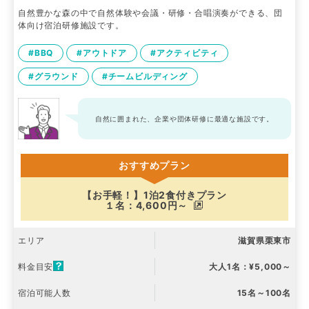
自然豊かな森の中で自然体験や会議・研修・合唱演奏ができる、団
体向け宿泊研修施設です。
#BBQ
#アウトドア
#アクティビティ
#グラウンド
#チームビルディング
自然に囲まれた、企業や団体研修に最適な施設です。
おすすめプラン
【お手軽！】1泊2食付きプラン
１名：4,600円～
エリア
滋賀県栗東市
料金目安
大人1名：¥5,000～
宿泊可能人数
15名～100名