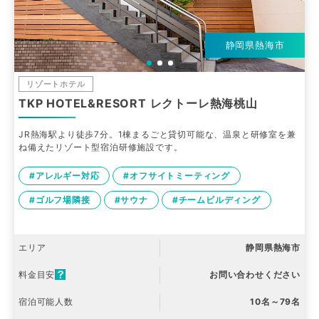
静岡県熱海市
リゾートホテル
TKP HOTEL&RESORT レクトーレ熱海桃山
JR熱海駅より徒歩7分。1棟まるごと貸切可能な、温泉と研修室を兼
ね備えたリゾート型宿泊研修施設です。
#アレルギー対応
#オフサイトミーティング
#ゴルフ場隣接
#サウナ
#チームビルディング
エリア
静岡県熱海市
料金目安
お問い合わせください
宿泊可能人数
10名～79名