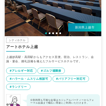
新潟県上越市
シティホテル
アートホテル上越
上越妙高駅・高田駅からもアクセス至便。宿泊、レストラン、会
議・宴会、婚礼設備を備えたフルサービスホテルです。
#アレルギー対応
#ゴルフ場隣接
#ハラール・ムスリム相談可
#バリアフリー対応可
#ランドリー
分割利用も可能な会場はカジュアルパーティーからフォ
ーマル会議まで幅広い用途にご利用いただけます。