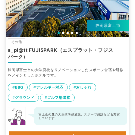
静岡県富士市
その他
s_pl@tt FUJISPARK（エスプラット・フジス
パーク）
静岡県富士市の大学廃校をリノベーションしたスポーツ合宿や研修
をメインとしたホテルです。
#BBQ
#アレルギー対応
#おしゃれ
#グラウンド
#ゴルフ場隣接
富士山の麓の大規模研修施設。スポーツ施設なども充実
しています。