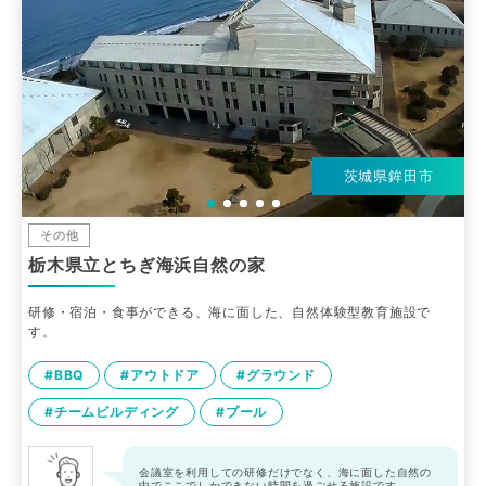
茨城県鉾田市
その他
栃木県立とちぎ海浜自然の家
研修・宿泊・食事ができる、海に面した、自然体験型教育施設で
す。
#BBQ
#アウトドア
#グラウンド
#チームビルディング
#プール
会議室を利用しての研修だけでなく、海に面した自然の
中でここでしかできない時間を過ごせる施設です。