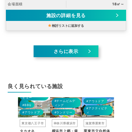
会場面積
18㎡～
施設の詳細を見る
検討リストに追加する
さらに表示
良く見られている施設
#360°パノラマ
#BBQ
#BBQ
#BBQ
ビュー
#チームビルデ
トドア
#アウトドア
#アウト
#BBQ
ィング
ティビテ
#アクティビテ
#アクテ
#アウトドア
#ランドリー
ィ
ィ
鈴鹿市
東京都八王子市
神奈川県横浜市
滋賀県栗東市
兵庫県丹
ト（三重
タカオネ
横浜市上郷・森
栗東市立自然体
FOREST