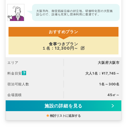
大阪市内、御堂筋線沿線の好立地。研修特化型の大型施
設なので、設備も充実し団体利用に最適です。
おすすめプラン
食事つきプラン
１名：12,300円～
エリア
大阪府大阪市
料金目安
大人1名：¥17,745～
宿泊可能人数
1名～300名
会場面積
45㎡～
施設の詳細を見る
検討リストに追加する