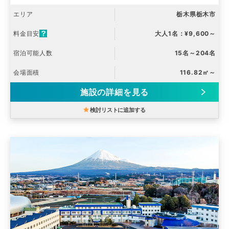
エリア
栃木県栃木市
料金目安
大人1名：¥9,600～
宿泊可能人数
15名～204名
会場面積
116.82㎡～
施設の詳細を見る
検討リストに追加する