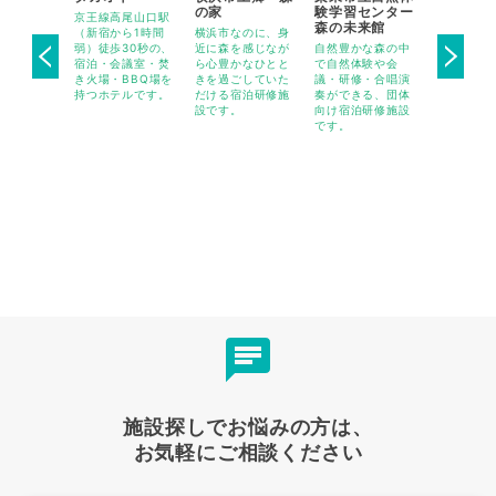
鹿青少年
の家
験学習センター
-旧神楽
京王線高尾山口駅
ー）
森の未来館
（新宿から1時間
横浜市なのに、身
廃校となっ
年4月にリニ
弱）徒歩30秒の、
近に森を感じなが
自然豊かな森の中
校をリノベ
ルオープン
宿泊・会議室・焚
ら心豊かなひとと
で自然体験や会
ンした、木
な森に囲ま
き火場・BBQ場を
きを過ごしていた
議・研修・合唱演
り溢れる宿
然体験型宿
持つホテルです。
だける宿泊研修施
奏ができる、団体
施設です。
修施設で
設です。
向け宿泊研修施設
です。
施設探しでお悩みの方は、
お気軽にご相談ください