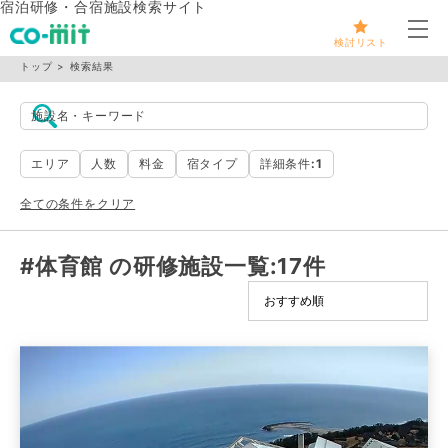
宿泊研修・合宿施設検索サイト
メ
検討リスト
トップ
検索結果
施設名・キーワード
エリア
人数
料金
宿タイプ
詳細条件
:1
全ての条件をクリア
#体育館 の研修施設一覧
:17件