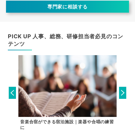
専門家に相談する
PICK UP 人事、総務、研修担当者必見のコン
テンツ
設｜懇親
音楽合宿ができる宿泊施設｜楽器や合唱の練習
【関東
に
用できる