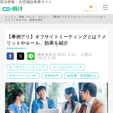
宿泊研修・合宿施設検索サイト
メ
検討リスト
トップ
研修ノウハウ・コラム
【事例アリ】オフサイトミーティングとは？
メリットやルール、効果を紹介
【事例アリ】オフサイトミーティングとは？メ
リットやルール、効果を紹介
最終更新日
2022.3.22
公開日
2022.2.28
オフサイトミーティング
チームビルディング
モチベーションUP
生産性UP
経営層・管理職向け