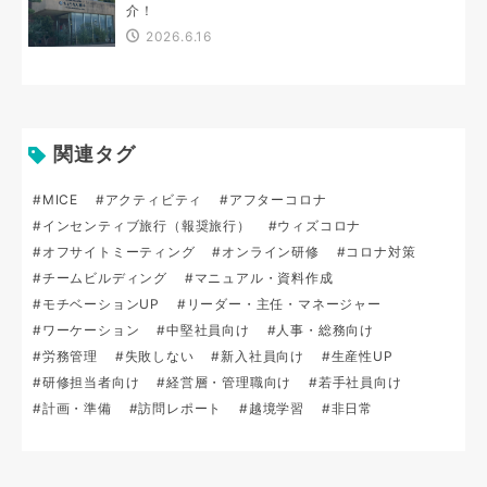
介！
2026.6.16
関連タグ
#MICE
#アクティビティ
#アフターコロナ
#インセンティブ旅行（報奨旅行）
#ウィズコロナ
#オフサイトミーティング
#オンライン研修
#コロナ対策
#チームビルディング
#マニュアル・資料作成
#モチベーションUP
#リーダー・主任・マネージャー
#ワーケーション
#中堅社員向け
#人事・総務向け
#労務管理
#失敗しない
#新入社員向け
#生産性UP
#研修担当者向け
#経営層・管理職向け
#若手社員向け
#計画・準備
#訪問レポート
#越境学習
#非日常