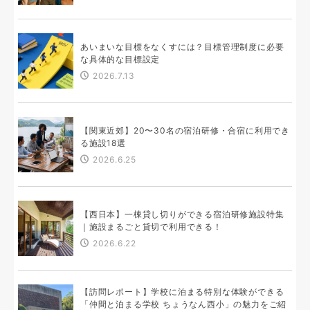
あいまいな目標をなくすには？目標管理制度に必要
な具体的な目標設定
2026.7.13
【関東近郊】20〜30名の宿泊研修・合宿に利用でき
る施設18選
2026.6.25
【西日本】一棟貸し切りができる宿泊研修施設特集
｜施設まるごと貸切で利用できる！
2026.6.22
【訪問レポート】学校に泊まる特別な体験ができる
「仲間と泊まる学校 ちょうなん西小」の魅力をご紹