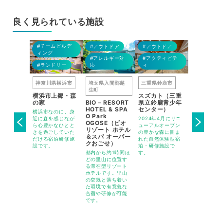
良く見られている施設
#BBQ
#BBQ
#BBQ
#BBQ
#チームビルデ
トドア
#アウトドア
#アウトドア
#アウト
ィング
ティビテ
#アレルギー対
#アクティビテ
#アクテ
#ランドリー
応
ィ
ィ
栗東市
神奈川県横浜市
埼玉県入間郡越
三重県鈴鹿市
栃木県栃
生町
立自然体
横浜市上郷・森
スズカト（三重
栃木県立
センター
の家
BIO – RESORT
県立鈴鹿青少年
自然の家
来館
HOTEL & SPA
センター）
横浜市なのに、身
県営みかも
O Park
かな森の中
近に森を感じなが
2024年4月にリニ
内に2024
OGOSE（ビオ
体験や会
ら心豊かなひとと
ューアルオープン
ープンの自
リゾート ホテル
修・合唱演
きを過ごしていた
の豊かな森に囲ま
型宿泊・研
＆スパ オーパー
きる、団体
だける宿泊研修施
れた自然体験型宿
です。
クおごせ）
泊研修施設
設です。
泊・研修施設で
都内から約1時間ほ
す。
どの里山に位置す
る滞在型リゾート
ホテルです。里山
の空気と落ち着い
た環境で有意義な
合宿や研修が可能
です。