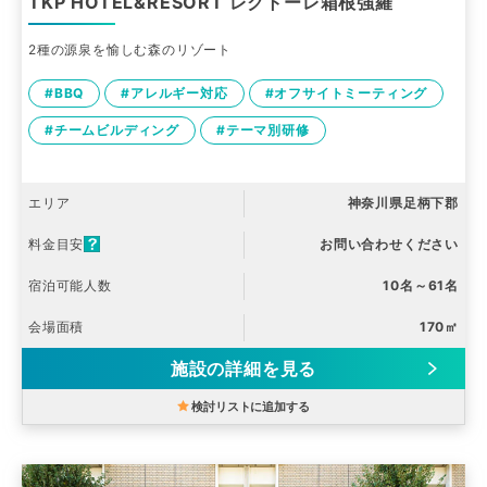
TKP HOTEL&RESORT レクトーレ箱根強羅
2種の源泉を愉しむ森のリゾート
#BBQ
#アレルギー対応
#オフサイトミーティング
#チームビルディング
#テーマ別研修
エリア
神奈川県足柄下郡
料金目安
お問い合わせください
宿泊可能人数
10名～61名
会場面積
170㎡
施設の詳細を見る
検討リストに追加する