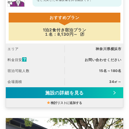
おすすめプラン
1泊2食付き宿泊プラン
１名：8,130円～
エリア
神奈川県横浜市
料金目安
お問い合わせください
宿泊可能人数
15名～180名
会場面積
34㎡～
施設の詳細を見る
検討リストに追加する