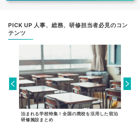
PICK UP 人事、総務、研修担当者必見のコン
テンツ
体育館や
泊まれる学校特集！全国の廃校を活用した宿泊
【関東
研修施設まとめ
設特集