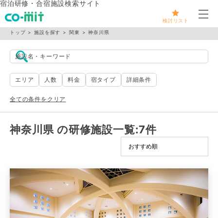
宿泊研修・合宿施設検索サイト
メ
検討リスト
トップ
施設を探す
関東
神奈川県
施設名・キーワード
エリア
人数
料金
宿タイプ
詳細条件
全ての条件をクリア
神奈川県 の研修施設一覧
:7件