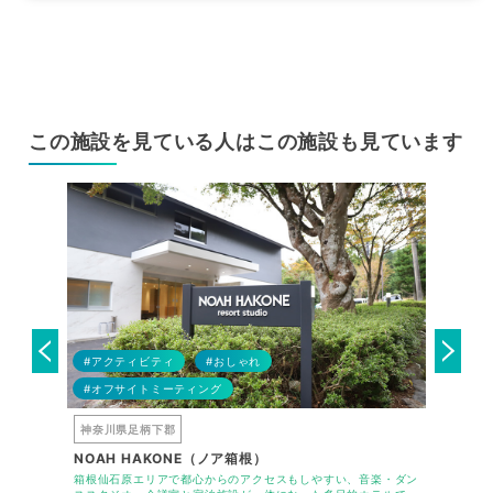
この施設を見ている人はこの施設も見ています
#アクティビティ
#おしゃれ
#アウト
ア
#オフサイトミーティング
#オフサ
神奈川県足柄下郡
神奈川県
NOAH HAKONE（ノア箱根）
TKP H
、宿泊・会議
箱根仙石原エリアで都心からのアクセスもしやすい、音楽・ダン
東京都心か