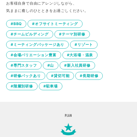
お客様自身で自由にアレンジしながら、
気ままに癒しのひとときをお過ごしください。
#BBQ
#オフサイトミーティング
#チームビルディング
#テーマ別研修
#ミーティングパッケージあり
#リゾート
#会場バリエーション豊富
#大浴場・温泉
#専門スタッフ
#山
#新入社員研修
#研修パックあり
#貸切可能
#長期研修
#階層別研修
#駐車場
PLAN