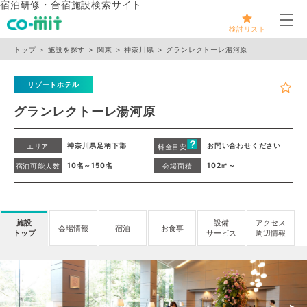
宿泊研修・合宿施設検索サイト
メ
検討リスト
トップ
施設を探す
関東
神奈川県
グランレクトーレ湯河原
リゾートホテル
グランレクトーレ湯河原
神奈川県足柄下郡
お問い合わせください
エリア
料金目安
10名～150名
102㎡～
宿泊可能人数
会場面積
施設
設備
アクセス
会場情報
宿泊
お食事
トップ
サービス
周辺情報