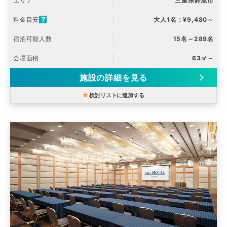
エリア
三重県鈴鹿市
料金目安
大人1名：¥9,480～
宿泊可能人数
15名～289名
会場面積
63㎡～
施設の詳細を見る
検討リストに追加する