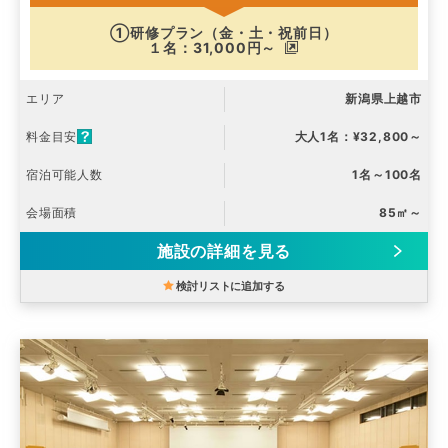
①研修プラン（金・土・祝前日）
１名：31,000円～
エリア
新潟県上越市
料金目安
大人1名：¥32,800～
宿泊可能人数
1名～100名
会場面積
85㎡～
施設の詳細を見る
検討リストに追加する