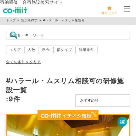
宿泊研修・合宿施設検索サイト
メ
検討リスト
トップ
施設を探す
#ハラール・ムスリム相談可
施設名・キーワード
エリア
人数
料金
宿タイプ
詳細条件
全ての条件をクリア
#ハラール・ムスリム相談可の研修施
設一覧
:9件