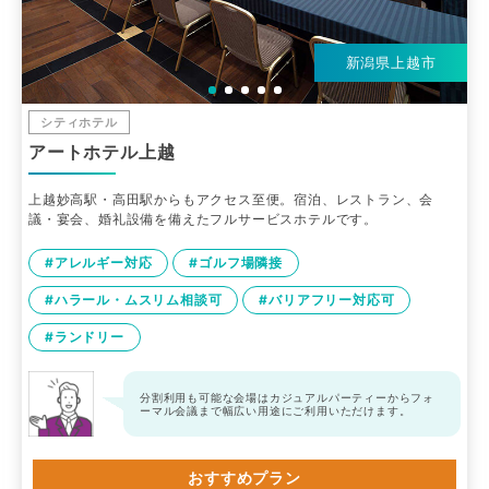
新潟県上越市
シティホテル
アートホテル上越
上越妙高駅・高田駅からもアクセス至便。宿泊、レストラン、会
議・宴会、婚礼設備を備えたフルサービスホテルです。
#アレルギー対応
#ゴルフ場隣接
#ハラール・ムスリム相談可
#バリアフリー対応可
#ランドリー
分割利用も可能な会場はカジュアルパーティーからフォ
ーマル会議まで幅広い用途にご利用いただけます。
おすすめプラン