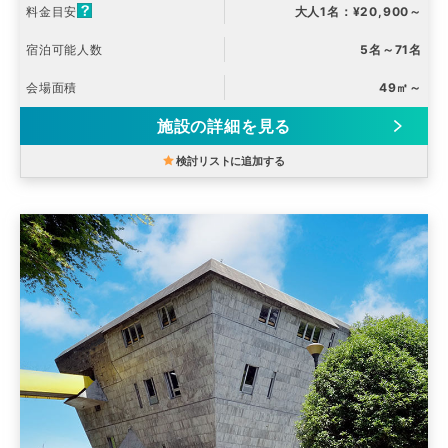
料金目安
大人1名：¥20,900～
宿泊可能人数
5名～71名
会場面積
49㎡～
施設の詳細を見る
検討リストに追加する