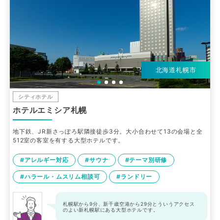
北海道札幌市
シティホテル
ホテルエミシア札幌
地下鉄、JR新さっぽろ駅隣接徒歩3分。大小合わせて13の会場と全
512室の客室を有する大型ホテルです。
#アレルギー対応
#サウナ
#テーマ別研修
#ハラール・ムスリム相談可
#ランドリー
札幌駅から9分、新千歳空港から29分とういうアクセス
のよい新札幌駅にある大型ホテルです。