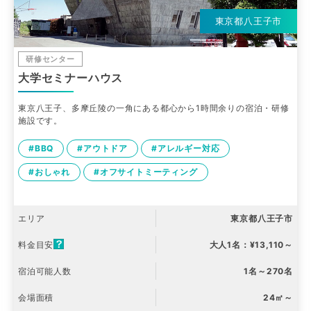
東京都八王子市
研修センター
大学セミナーハウス
東京八王子、多摩丘陵の一角にある都心から1時間余りの宿泊・研修
施設です。
#BBQ
#アウトドア
#アレルギー対応
#おしゃれ
#オフサイトミーティング
エリア
東京都八王子市
料金目安
大人1名：¥13,110～
宿泊可能人数
1名～270名
会場面積
24㎡～