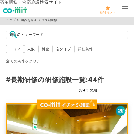
宿泊研修・合宿施設検索サイト
メ
検討リスト
トップ
施設を探す
#長期研修
施設名・キーワード
エリア
人数
料金
宿タイプ
詳細条件
全ての条件をクリア
#長期研修の研修施設一覧
:44件