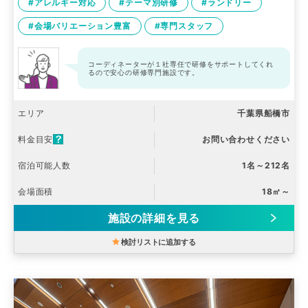
#アレルギー対応
#テーマ別研修
#ランドリー
#会場バリエーション豊富
#専門スタッフ
コーディネーターが１社専任で研修をサポートしてくれ
るので安心の研修専門施設です。
エリア
千葉県船橋市
料金目安
お問い合わせください
宿泊可能人数
1名～212名
会場面積
18㎡～
施設の詳細を見る
検討リストに追加する