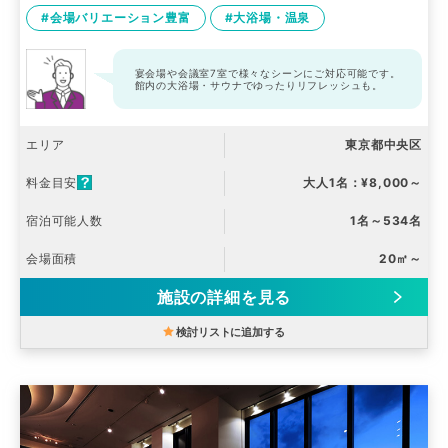
#会場バリエーション豊富
#大浴場・温泉
宴会場や会議室7室で様々なシーンにご対応可能です。
館内の大浴場・サウナでゆったりリフレッシュも。
エリア
東京都中央区
料金目安
大人1名：¥8,000～
宿泊可能人数
1名～534名
会場面積
20㎡～
施設の詳細を見る
検討リストに追加する