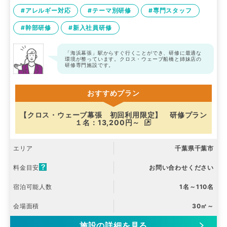
#アレルギー対応
#テーマ別研修
#専門スタッフ
#幹部研修
#新入社員研修
「海浜幕張」駅からすぐ行くことができ、研修に最適な
環境が整っています。クロス・ウェーブ船橋と姉妹店の
研修専門施設です。
おすすめプラン
【クロス・ウェーブ幕張 初回利用限定】 研修プラン
１名：13,200円～
エリア
千葉県千葉市
料金目安
お問い合わせください
宿泊可能人数
1名～110名
会場面積
30㎡～
施設の詳細を見る