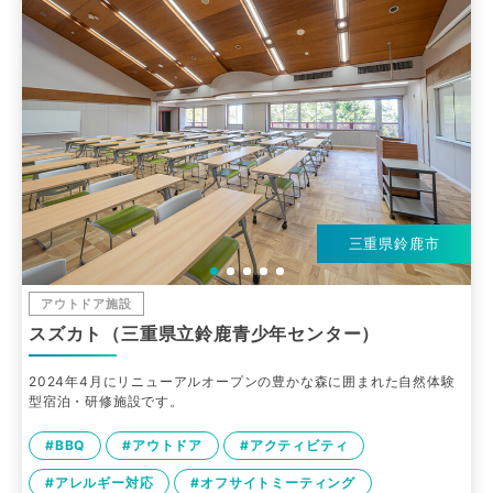
三重県鈴鹿市
アウトドア施設
スズカト（三重県立鈴鹿青少年センター）
2024年4月にリニューアルオープンの豊かな森に囲まれた自然体験
型宿泊・研修施設です。
#BBQ
#アウトドア
#アクティビティ
#アレルギー対応
#オフサイトミーティング