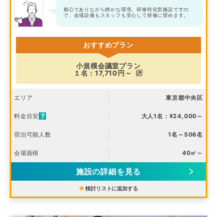
都心でありながら静かな環境。研修特化型施設ですの
で、会場設備もスタッフも安心して研修に望めます。
おすすめプラン
小規模会議室プラン
１名：17,710円～
エリア
東京都中央区
料金目安
大人1名：¥24,000～
宿泊可能人数
1名～506名
会場面積
40㎡～
施設の詳細を見る
検討リストに追加する