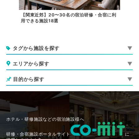
唱の練習
【関東近郊】20〜30名の宿泊研修・合宿に利
【関東
用できる施設18選
施設ま
タグから施設を探す
エリアから探す
目的から探す
ホテル・研修施設などの宿泊施設様へ
研修・合宿施設ポータルサイト
に