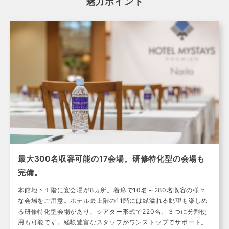
魅力ポイント
最大300名収容可能の17会場。研修特化型の会場も
完備。
本館地下１階に宴会場が8ヵ所。着席で10名～280名収容の様々
な会場をご用意。ホテル最上階の11階には緑溢れる眺望も楽しめ
る研修特化型会場があり、シアター形式で220名、３つに分割使
用も可能です。経験豊富なスタッフがワンストップでサポート。