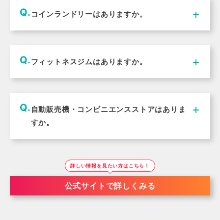
コインランドリーはありますか。
南館地下1階にございます。（有料）営業時間：24時
間
フィットネスジムはありますか。
南館 地下1階リフレッシュコーナーにございます。営
業時間：8:00～22:00 ※ウェア、シューズをご持参
ください。 ご宿泊のお客様には無料でご利用いただけ
ます。
自動販売機・コンビニエンスストアはありま
すか。
自動販売機コーナーは3・6・9階（本館）にございま
す。 氷は3・6・9階（本館および南館）にて無料にて
ご用意いたしております。 コンビニエンスストア（フ
ァミリーマート）は本館1階にございます。
詳しい情報を見たい方はこちら！
公式サイトで詳しくみる