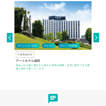
#アレルギー対応
#サウナ
#テーマ別研修
#アレル
千葉県成田市
千葉県千
アートホテル成田
セミナー
置し 国内
緑あふれる森に囲まれた静かな環境は研修、合宿に集中できる最
JR京葉線
適な条件が整っています。
合する企業