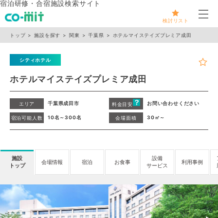
宿泊研修・合宿施設検索サイト
メ
検討リスト
トップ
施設を探す
関東
千葉県
ホテルマイステイズプレミア成田
シティホテル
ホテルマイステイズプレミア成田
千葉県成田市
お問い合わせください
エリア
料金目安
10名～300名
30㎡～
宿泊可能人数
会場面積
施設
設備
会場情報
宿泊
お食事
利用事例
トップ
サービス