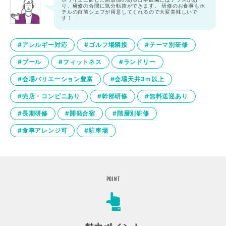
り、研修の合間に気分転換ができます。 研修のお食事もホ
テルの自前シェフが用意してくれるので大変美味しいで
す！
#アレルギー対応
#ゴルフ場隣接
#テーマ別研修
#プール
#フィットネス
#ランドリー
#会場バリエーション豊富
#会場天井3ｍ以上
#売店・コンビニあり
#幹部研修
#無料送迎あり
#長期研修
#開発合宿
#階層別研修
#食事アレンジ可
#駐車場
POINT