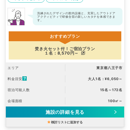
洗練されたデザインの館内設備と、充実したアウトドア
アクティビティで研修合宿の新しいカタチを体感できま
す。
おすすめプラン
焚き火セット付！ご宿泊プラン
１名：8,570円～
エリア
東京都八王子市
料金目安
大人1名：¥6,050～
宿泊可能人数
15名～172名
会場面積
100㎡～
施設の詳細を見る
検討リストに追加する