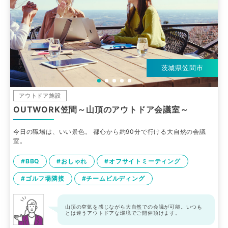
茨城県笠間市
アウトドア施設
OUTWORK笠間～山頂のアウトドア会議室～
今日の職場は、いい景色。 都心から約90分で行ける大自然の会議
室。
#BBQ
#おしゃれ
#オフサイトミーティング
#ゴルフ場隣接
#チームビルディング
山頂の空気を感じながら大自然での会議が可能。いつも
とは違うアウトドアな環境でご開催頂けます。