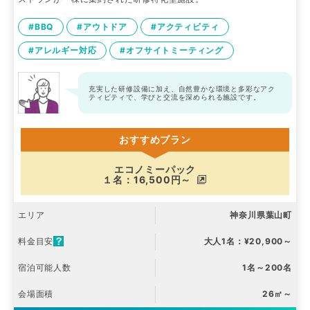
#BBQ
#アウトドア
#アクティビティ
#アレルギー対応
#オフサイトミーティング
充実した研修設備に加え、自然豊かな環境と多彩なアク
ティビティで、学びと交流を深められる施設です。
おすすめプラン
エコノミーパック
１名：16,500円～
エリア
神奈川県葉山町
料金目安
大人1名：¥20,900～
宿泊可能人数
1名～200名
会場面積
26㎡～