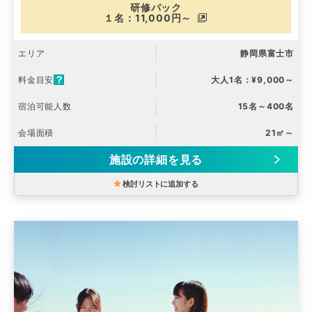
研修パック
１名：11,000円～
エリア
静岡県富士市
料金目安
大人1名：¥9,000～
宿泊可能人数
15名～400名
会場面積
21㎡～
施設の詳細を見る
検討リストに追加する