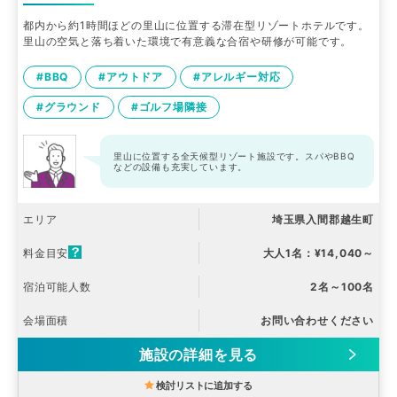
都内から約1時間ほどの里山に位置する滞在型リゾートホテルです。
里山の空気と落ち着いた環境で有意義な合宿や研修が可能です。
#BBQ
#アウトドア
#アレルギー対応
#グラウンド
#ゴルフ場隣接
里山に位置する全天候型リゾート施設です。スパやBBQ
などの設備も充実しています。
エリア
埼玉県入間郡越生町
料金目安
大人1名：¥14,040～
宿泊可能人数
2名～100名
会場面積
お問い合わせください
施設の詳細を見る
検討リストに追加する