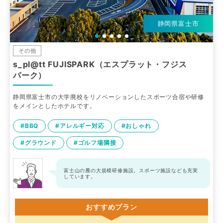
静岡県富士市
その他
s_pl@tt FUJISPARK（エスプラット・フジス
パーク）
静岡県富士市の大学廃校をリノベーションしたスポーツ合宿や研修
をメインとしたホテルです。
#BBQ
#アレルギー対応
#おしゃれ
#グラウンド
#ゴルフ場隣接
富士山の麓の大規模研修施設。スポーツ施設なども充実
しています。
おすすめプラン