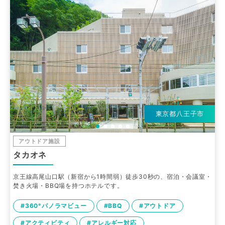
東京都八王子市
アウトドア施設
タカオネ
京王線高尾山口駅（新宿から1時間弱）徒歩30秒の、宿泊・会議室・
焚き火場・BBQ場を持つホテルです。
#360°パノラマビュー
#BBQ
#アウトドア
#アクティビティ
#アレルギー対応