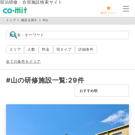
宿泊研修・合宿施設検索サイト
メ
検討リスト
トップ
施設を探す
#山
施設名・キーワード
エリア
人数
料金
宿タイプ
詳細条件
全ての条件をクリア
#山の研修施設一覧
:29件