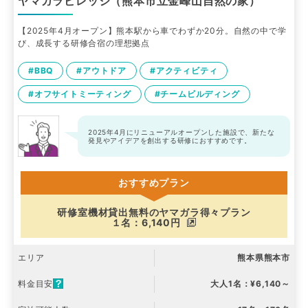
ヤマガラビレッジ（熊本市立金峰山自然の家）
【2025年4月オープン】熊本駅から車でわずか20分。自然の中で学
び、成長する研修合宿の理想拠点
#BBQ
#アウトドア
#アクティビティ
#オフサイトミーティング
#チームビルディング
2025年4月にリニューアルオープンした施設で、新たな
発見やアイデアを創出する研修におすすめです。
おすすめプラン
研修室機材貸出無料のヤマガラ得々プラン
１名：6,140円
エリア
熊本県熊本市
料金目安
大人1名：¥6,140～