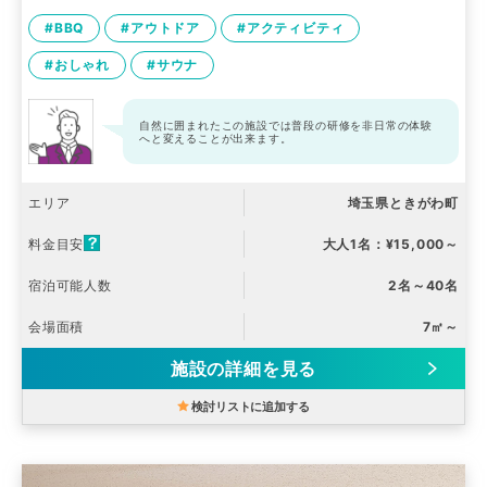
#BBQ
#アウトドア
#アクティビティ
#おしゃれ
#サウナ
自然に囲まれたこの施設では普段の研修を非日常の体験
へと変えることが出来ます。
エリア
埼玉県ときがわ町
料金目安
大人1名：¥15,000～
宿泊可能人数
2名～40名
会場面積
7㎡～
施設の詳細を見る
検討リストに追加する