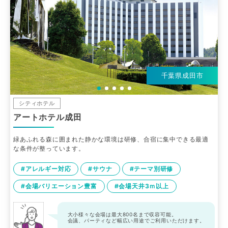
千葉県成田市
シティホテル
アートホテル成田
緑あふれる森に囲まれた静かな環境は研修、合宿に集中できる最適
な条件が整っています。
#アレルギー対応
#サウナ
#テーマ別研修
#会場バリエーション豊富
#会場天井3ｍ以上
大小様々な会場は最大800名まで収容可能。
会議、パーティなど幅広い用途でご利用いただけます。