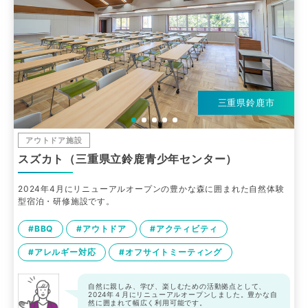
三重県鈴鹿市
アウトドア施設
スズカト（三重県立鈴鹿青少年センター）
2024年4月にリニューアルオープンの豊かな森に囲まれた自然体験
型宿泊・研修施設です。
#BBQ
#アウトドア
#アクティビティ
#アレルギー対応
#オフサイトミーティング
自然に親しみ、学び、楽しむための活動拠点として、
2024年４月にリニューアルオープンしました。豊かな自
然に囲まれて幅広く利用可能です。