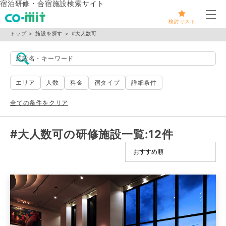
宿泊研修・合宿施設検索サイト
メ
検討リスト
トップ
施設を探す
#大人数可
施設名・キーワード
エリア
人数
料金
宿タイプ
詳細条件
全ての条件をクリア
#大人数可の研修施設一覧
:12件