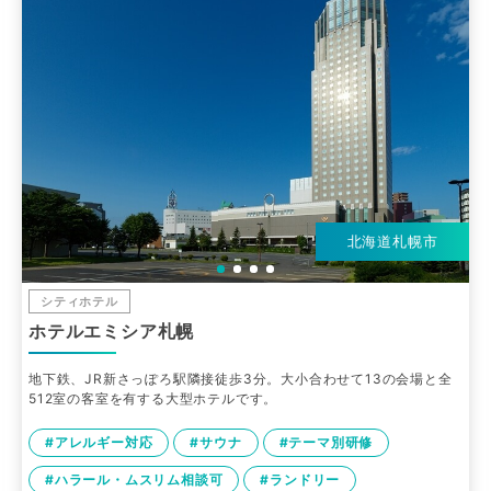
北海道札幌市
シティホテル
ホテルエミシア札幌
地下鉄、JR新さっぽろ駅隣接徒歩3分。大小合わせて13の会場と全
512室の客室を有する大型ホテルです。
#アレルギー対応
#サウナ
#テーマ別研修
#ハラール・ムスリム相談可
#ランドリー