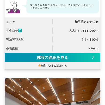
大小様々な会場でイベントや会合に最適なハイクオリテ
ィなホテルです。
エリア
埼玉県さいたま市
料金目安
大人1名：¥58,000～
宿泊可能人数
1名～300名
会場面積
46㎡～
施設の詳細を見る
検討リストに追加する