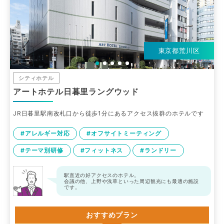
東京都荒川区
シティホテル
アートホテル日暮里ラングウッド
JR日暮里駅南改札口から徒歩1分にあるアクセス抜群のホテルです
#アレルギー対応
#オフサイトミーティング
#テーマ別研修
#フィットネス
#ランドリー
駅直近の好アクセスのホテル。
会議の他、上野や浅草といった周辺観光にも最適の施設
です。
おすすめプラン