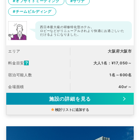
#オフサイトミーティング
#サウナ
#チームビルディング
西日本最大級の研修特化型ホテル。
ロビーなどがリニューアルされより快適にお過ごしいた
だけるようになりました。
エリア
大阪府大阪市
料金目安
大人1名：¥17,050～
宿泊可能人数
1名～600名
会場面積
40㎡～
施設の詳細を見る
検討リストに追加する