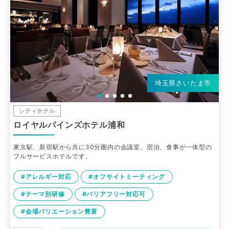
埼玉県さいたま市
シティホテル
ロイヤルパインズホテル浦和
東京駅、新宿駅から共に30分圏内の会議室、宿泊、食事が一体型の
フルサービスホテルです。
#アレルギー対応
#オフサイトミーティング
#テーマ別研修
#バリアフリー対応可
#会場バリエーション豊富