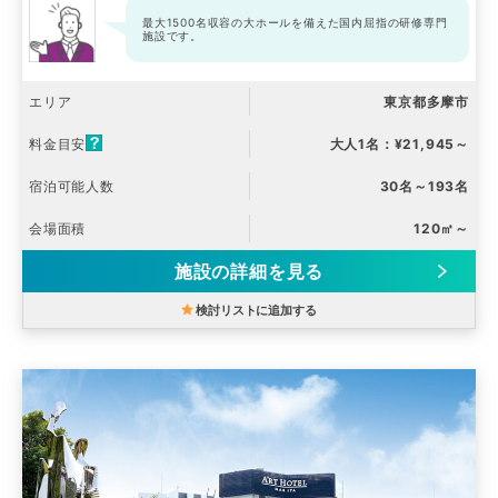
最大1500名収容の大ホールを備えた国内屈指の研修専門
施設です。
エリア
東京都多摩市
料金目安
大人1名：¥21,945～
宿泊可能人数
30名～193名
会場面積
120㎡～
施設の詳細を見る
検討リストに追加する