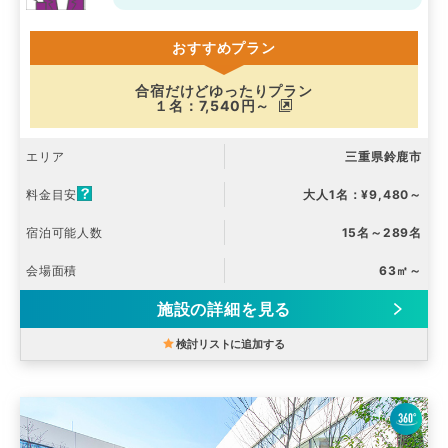
おすすめプラン
合宿だけどゆったりプラン
１名：7,540円～
エリア
三重県鈴鹿市
料金目安
大人1名：¥9,480～
宿泊可能人数
15名～289名
会場面積
63㎡～
施設の詳細を見る
検討リストに追加する