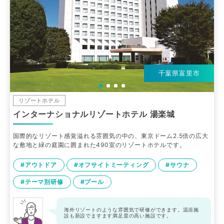
千葉県富里市
リゾートホテル
インターナショナルリゾートホテル 湯楽城
国際的なリゾート感覚溢れる雰囲気の中の、東京ドーム2.5倍の広大
な敷地と緑の庭園に囲まれた490室のリゾートホテルです。
#アウトドア
#オフサイトミーティング
#サウナ
#テーマ別研修
#プール
海外リゾートのような雰囲気で研修ができます。温浴施
設も新設でますます満足度の高い施設です。