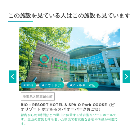
この施設を見ている人はこの施設も見ています
ウンド
#BBQ
#アウトドア
#アレルギー対応
#BBQ
埼玉県入間郡越生町
千葉県長
BIO – RESORT HOTEL & SPA O Park OGOSE（ビ
仲間と泊
オリゾート ホテル＆スパ オーパークおごせ）
豊かな環境
都心から車
み頂けま
都内から約1時間ほどの里山に位置する滞在型リゾートホテルで
体向け宿泊
す。里山の空気と落ち着いた環境で有意義な合宿や研修が可能で
す。