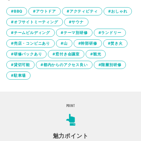
#BBQ
#アウトドア
#アクティビティ
#おしゃれ
#オフサイトミーティング
#サウナ
#チームビルディング
#テーマ別研修
#ランドリー
#売店・コンビニあり
#山
#幹部研修
#焚き火
#研修パックあり
#窓付き会議室
#観光
#貸切可能
#都内からのアクセス良い
#階層別研修
#駐車場
POINT
魅力ポイント