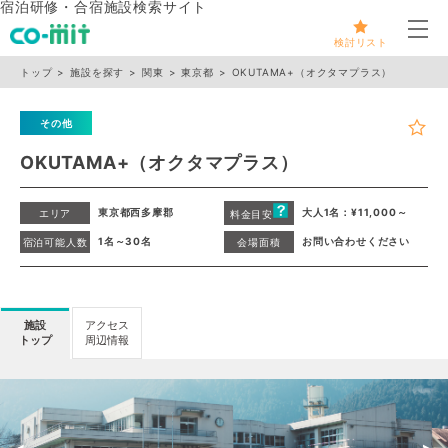
宿泊研修・合宿施設検索サイト
メ
検討リスト
トップ
施設を探す
関東
東京都
OKUTAMA+（オクタマプラス）
その他
OKUTAMA+（オクタマプラス）
東京都西多摩郡
大人1名：¥11,000～
エリア
料金目安
1名～30名
お問い合わせください
宿泊可能人数
会場面積
施設
アクセス
トップ
周辺情報