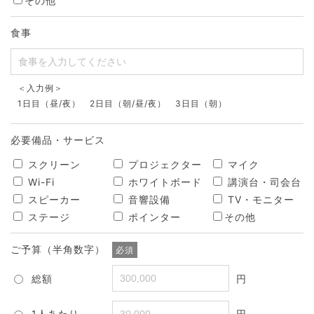
その他
食事
＜入力例＞
1日目（昼/夜） 2日目（朝/昼/夜） 3日目（朝）
必要備品・サービス
スクリーン
プロジェクター
マイク
Wi-Fi
ホワイトボード
講演台・司会台
スピーカー
音響設備
TV・モニター
ステージ
ポインター
その他
ご予算（半角数字）
必須
総額
円
1人あたり
円