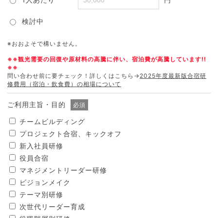
検討中
※おおよそで構いません。
※※観光需要の回復や原材料の高騰に伴い、宿泊費が高騰しています!!
※※
問い合わせ前に要チェック！詳しくはこちら→
2025年度最新版合宿研
修費用（宿泊・飲食費）の相場について
ご利用主旨・目的
必須
チームビルディング
プロジェクト合宿、キックオフ
新入社員研修
役員合宿
マネジメントリーダー研修
ビジョンメイク
テーマ別研修
次世代リーダー育成