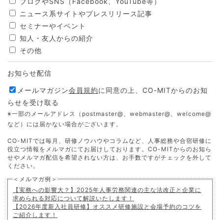
ブログやSNS（Facebook、YouTube等）
ニュース系サイトやプレスリリース記事
セミナーやイベント
知人・友人からの紹介
その他
お知らせ配信
メールマガジン
会員規約
に同意の上、CO-MITからのお知
らせを受け取る
※一部のメールアドレス（postmaster@、webmaster@、welcome@
など）には届かない場合がございます。
CO-MITでは毎月、研修ノウハウやコラムなど、人事総務や合宿研修に
役立つ情報をメルマガにてお届けしております。CO-MITからのお知ら
せやメルマガ配信を希望されない方は、お手数ですがチェックを外して
ください。
＜メルマガ例＞
【実務への影響大？】2025年人事労務関連の主な法改正と企業に
求められる対応について解説いたします！
【2026年度新入社員研修】オススメ研修施設と会場予約のコツを
ご紹介します！