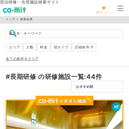
宿泊研修・合宿施設検索サイト
メ
検討リスト
トップ
検索結果
施設名・キーワード
エリア
人数
料金
宿タイプ
詳細条件
:1
全ての条件をクリア
#長期研修 の研修施設一覧
:44件