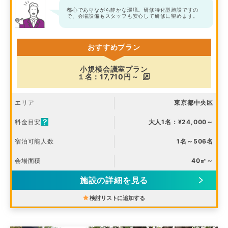
都心でありながら静かな環境。研修特化型施設ですの
で、会場設備もスタッフも安心して研修に望めます。
おすすめプラン
小規模会議室プラン
１名：17,710円～
エリア
東京都中央区
料金目安
大人1名：¥24,000～
宿泊可能人数
1名～506名
会場面積
40㎡～
施設の詳細を見る
検討リストに追加する