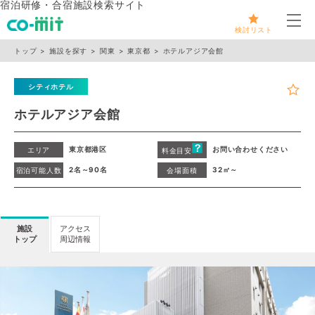
宿泊研修・合宿施設検索サイト
メ
検討リスト
トップ
施設を探す
関東
東京都
ホテルアジア会館
シティホテル
ホテルアジア会館
東京都港区
お問い合わせください
エリア
料金目安
2名～90名
32㎡～
宿泊可能人数
会場面積
施設
アクセス
トップ
周辺情報