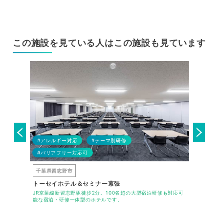
この施設を見ている人はこの施設も見ています
#アレルギー対応
#テーマ別研修
#テーマ
#バリアフリー対応可
#都内か
千葉県習志野市
東京都品
トーセイホテル＆セミナー幕張
ホテルマ
、都心のカンフ
JR京葉線新習志野駅徒歩2分。100名超の大型宿泊研修も対応可
東京での貴
能な宿泊・研修一体型のホテルです。
マイステイ