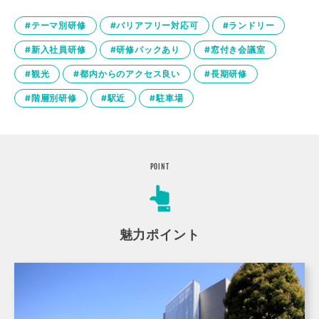
#テーマ別研修
#バリアフリー対応可
#ランドリー
#新入社員研修
#研修パックあり
#窓付き会議室
#観光
#都内からのアクセス良い
#長期研修
#階層別研修
#駅近
#駐車場
POINT
魅力ポイント