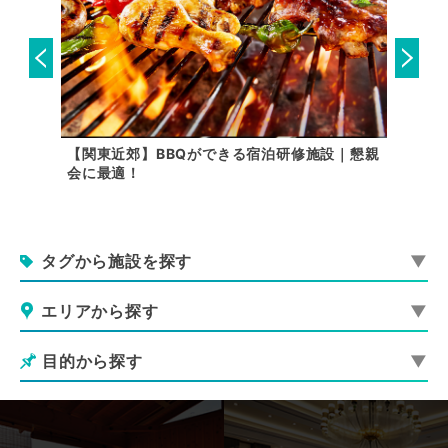
すすめの
【関東近郊】BBQができる宿泊研修施設｜懇親
音楽合
解説
会に最適！
に
タグから施設を探す
エリアから探す
目的から探す