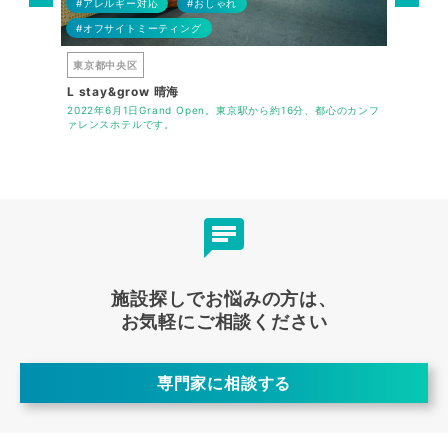
#アレルギー対応
#おしゃれ
#アレル
#オフサイトミーティング
#ハラー
東京都中央区
東京都千
L stay&grow 晴海
都市セン
迷わずホテル
2022年6月1日Grand Open。東京駅から約16分、都心のカンフ
東京の中心
ァレンスホテルです。
トランを兼
施設探しでお悩みの方は、
お気軽にご相談ください
専門家に相談する