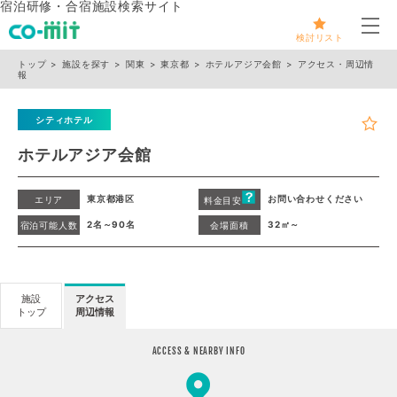
宿泊研修・合宿施設検索サイト
メ
検討リスト
トップ
施設を探す
関東
東京都
ホテルアジア会館
アクセス・周辺情
報
シティホテル
ホテルアジア会館
東京都港区
お問い合わせください
エリア
料金目安
2名～90名
32㎡～
宿泊可能人数
会場面積
施設
アクセス
トップ
周辺情報
ACCESS & NEARBY INFO