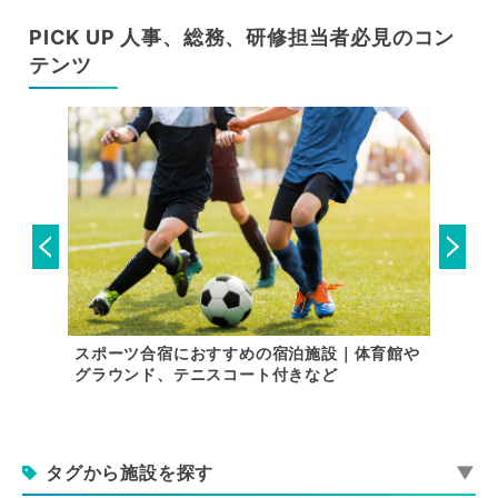
PICK UP 人事、総務、研修担当者必見のコン
テンツ
内で行け
スポーツ合宿におすすめの宿泊施設｜体育館や
【関東
グラウンド、テニスコート付きなど
施設ま
タグから施設を探す