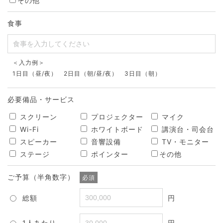
その他
食事
＜入力例＞
1日目（昼/夜） 2日目（朝/昼/夜） 3日目（朝）
必要備品・サービス
スクリーン
プロジェクター
マイク
Wi-Fi
ホワイトボード
講演台・司会台
スピーカー
音響設備
TV・モニター
ステージ
ポインター
その他
ご予算（半角数字）
必須
総額
円
1人あたり
円