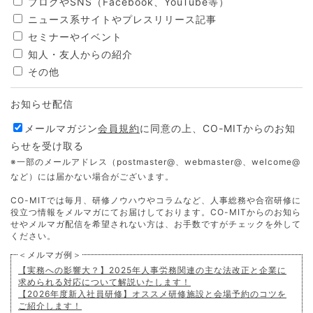
ブログやSNS（Facebook、YouTube等）
ニュース系サイトやプレスリリース記事
セミナーやイベント
知人・友人からの紹介
その他
お知らせ配信
メールマガジン
会員規約
に同意の上、CO-MITからのお知
らせを受け取る
※一部のメールアドレス（postmaster@、webmaster@、welcome@
など）には届かない場合がございます。
CO-MITでは毎月、研修ノウハウやコラムなど、人事総務や合宿研修に
役立つ情報をメルマガにてお届けしております。CO-MITからのお知ら
せやメルマガ配信を希望されない方は、お手数ですがチェックを外して
ください。
＜メルマガ例＞
【実務への影響大？】2025年人事労務関連の主な法改正と企業に
求められる対応について解説いたします！
【2026年度新入社員研修】オススメ研修施設と会場予約のコツを
ご紹介します！