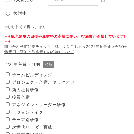
検討中
※おおよそで構いません。
※※観光需要の回復や原材料の高騰に伴い、宿泊費が高騰しています!!
※※
問い合わせ前に要チェック！詳しくはこちら→
2025年度最新版合宿研
修費用（宿泊・飲食費）の相場について
ご利用主旨・目的
必須
チームビルディング
プロジェクト合宿、キックオフ
新入社員研修
役員合宿
マネジメントリーダー研修
ビジョンメイク
テーマ別研修
次世代リーダー育成