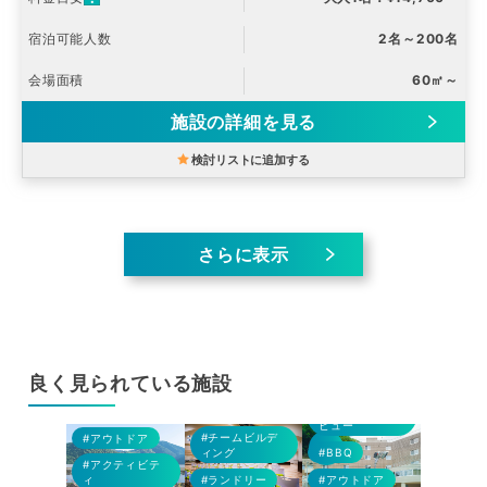
宿泊可能人数
2名～200名
会場面積
60㎡～
施設の詳細を見る
検討リストに追加する
さらに表示
良く見られている施設
#360°パノラマ
#BBQ
#BBQ
#BBQ
ビュー
#チームビルデ
トドア
#アウトドア
#アウト
ィング
#BBQ
ルギー対
#アクティビテ
#アクテ
ィ
#ランドリー
#アウトドア
ィ