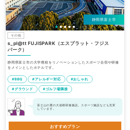
静岡県富士市
その他
s_pl@tt FUJISPARK（エスプラット・フジス
パーク）
静岡県富士市の大学廃校をリノベーションしたスポーツ合宿や研修
をメインとしたホテルです。
#BBQ
#アレルギー対応
#おしゃれ
#グラウンド
#ゴルフ場隣接
富士山の麓の大規模研修施設。スポーツ施設なども充実
しています。
おすすめプラン