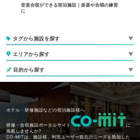
内で行け
音楽合宿ができる宿泊施設｜楽器や合唱の練習
スポー
に
グラウ
タグから施設を探す
エリアから探す
目的から探す
ホテル・研修施設などの宿泊施設様へ
研修・合宿施設ポータルサイト
に
掲載しませんか?
CO-MITは、施設様、利用ユーザー双方のニーズを熟知した