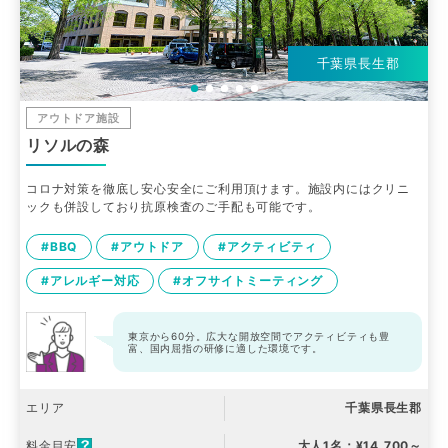
千葉県長生郡
アウトドア施設
リソルの森
コロナ対策を徹底し安心安全にご利用頂けます。施設内にはクリニ
ックも併設しており抗原検査のご手配も可能です。
#BBQ
#アウトドア
#アクティビティ
#アレルギー対応
#オフサイトミーティング
東京から60分。広大な開放空間でアクティビティも豊
富、国内屈指の研修に適した環境です。
エリア
千葉県長生郡
料金目安
大人1名：¥14,700～