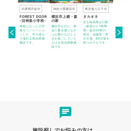
入間郡越
兵庫県丹波市
神奈川県横浜市
東京都八王子市
栃木県栃
FOREST DOOR
横浜市上郷・森
タカオネ
栃木県立
 RESORT
-旧神楽小学校-
の家
自然の家
京王線高尾山口駅
 & SPA
廃校となった小学
横浜市なのに、身
（新宿から1時間
県営みかも
k
校をリノベーショ
近に森を感じなが
弱）徒歩30秒の、
内に2024
SE（ビオ
ンした、木の温も
ら心豊かなひとと
宿泊・会議室・焚
ープンの自
ト ホテル
り溢れる宿泊研修
きを過ごしていた
き火場・BBQ場を
型宿泊・研
 オーパー
施設です。
だける宿泊研修施
持つホテルです。
です。
せ）
設です。
約1時間ほ
山に位置す
型リゾート
です。里山
と落ち着い
で有意義な
研修が可能
施設探しでお悩みの方は、