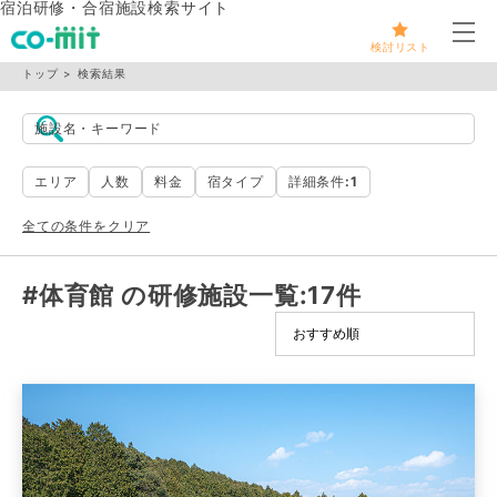
宿泊研修・合宿施設検索サイト
メ
検討リスト
トップ
検索結果
施設名・キーワード
エリア
人数
料金
宿タイプ
詳細条件
:1
全ての条件をクリア
#体育館 の研修施設一覧
:17件