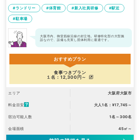
#ランドリー
#体育館
#新入社員研修
#駅近
#駐車場
大阪市内、御堂筋線沿線の好立地。研修特化型の大型施
設なので、設備も充実し団体利用に最適です。
おすすめプラン
食事つきプラン
１名：12,300円～
エリア
大阪府大阪市
料金目安
大人1名：¥17,745～
宿泊可能人数
1名～300名
会場面積
45㎡～