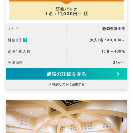
研修パック
１名：11,000円～
エリア
静岡県富士市
料金目安
大人1名：¥9,000～
宿泊可能人数
15名～400名
会場面積
21㎡～
施設の詳細を見る
検討リストに追加する