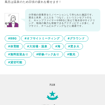
風呂は温泉のため日頃の疲れを癒せます！
小学校の保養所をリノベーションして作られた施設です。
過去と未来、人と人を「つなぐ」というコンセプトのも
と、キャンプファイヤーやBBQに加えて海水浴やサイクリ
ング、地域の魅力も堪能できるアクティビティが多く、オ
フサイト、チームビルディングなどに最適です。
#BBQ
#オフサイトミーティング
#グラウンド
#体育館
#大浴場・温泉
#海
#焚き火
#無料送迎あり
#研修パックあり
#観光
#貸切可能
PLAN