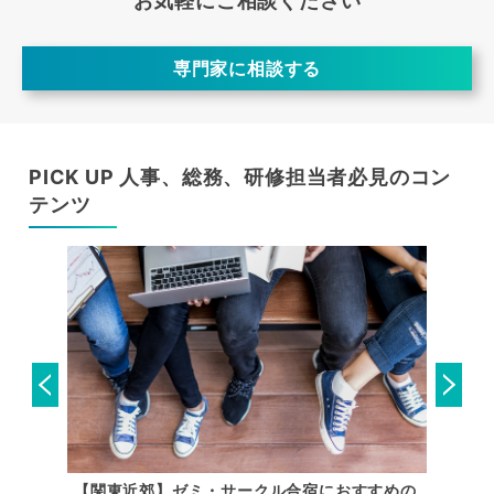
お気軽にご相談ください
専門家に相談する
PICK UP 人事、総務、研修担当者必見のコン
テンツ
唱の練習
【関東近郊】ゼミ・サークル合宿におすすめの
【関東