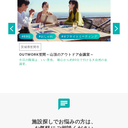
ング
#BBQ
#おしゃれ
#オフサイトミーティング
#BBQ
茨城県笠間市
神奈川県
OUTWORK笠間～山頂のアウトドア会議室～
横浜市上
小学校の旧
今日の職場は、いい景色。 都心から約90分で行ける大自然の会
横浜市なの
ング施設。
議室。
ていただけ
施設探しでお悩みの方は、