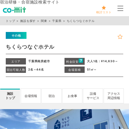
宿泊研修・合宿施設検索サイト
メ
検討リスト
トップ
施設を探す
関東
千葉県
ちくらつなぐホテル
その他
ちくらつなぐホテル
千葉県南房総市
大人1名：¥14,630～
エリア
料金目安
2名～44名
51㎡～
宿泊可能人数
会場面積
施設
設備
アクセス
会場情報
宿泊
お食事
トップ
サービス
周辺情報