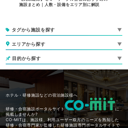
施設まとめ｜人数・設備をエリア別に解説
用できる
タグから施設を探す
エリアから探す
目的から探す
ホテル・研修施設などの宿泊施設様へ
研修・合宿施設ポータルサイト
に
掲載しませんか?
CO-MITは、施設様、利用ユーザー双方のニーズを熟知した
研修・合宿専門家が監修した研修施設専門ポータルサイトで