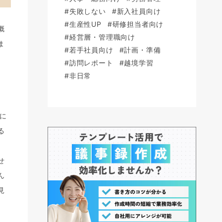
#失敗しない
#新入社員向け
#生産性UP
#研修担当者向け
概
#経営層・管理職向け
ま
#若手社員向け
#計画・準備
#訪問レポート
#越境学習
#非日常
に
る
せ
ん
見