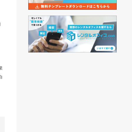
期
業
自