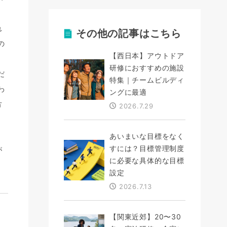
れ
その他の記事はこちら
の
【西日本】アウトドア
研修におすすめの施設
だ
特集｜チームビルディ
わ
ングに最適
方
2026.7.29
あいまいな目標をなく
すには？目標管理制度
が
に必要な具体的な目標
設定
2026.7.13
【関東近郊】20〜30