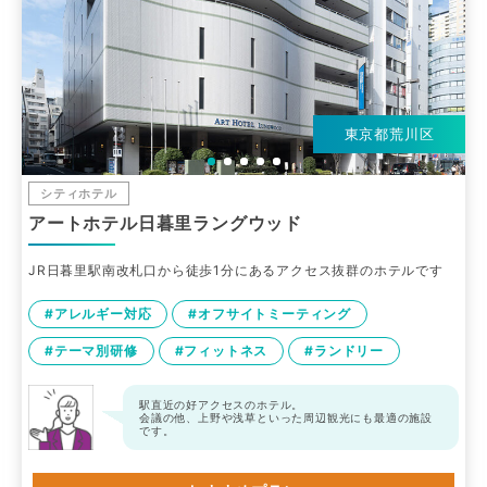
東京都荒川区
シティホテル
アートホテル日暮里ラングウッド
JR日暮里駅南改札口から徒歩1分にあるアクセス抜群のホテルです
#アレルギー対応
#オフサイトミーティング
#テーマ別研修
#フィットネス
#ランドリー
駅直近の好アクセスのホテル。
会議の他、上野や浅草といった周辺観光にも最適の施設
です。