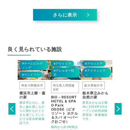
さらに表示
良く見られている施設
#360°
#BBQ
#BBQ
#BBQ
ビュー
ルギー対
#チームビルデ
#アウトドア
#アウトドア
ィング
#BBQ
#アレルギー対
#アクティビテ
ゃれ
#ランドリー
応
ィ
#アウト
富士市
神奈川県横浜市
埼玉県入間郡越
栃木県栃木市
東京都八
生町
tt
横浜市上郷・森
栃木県立みかも
タカオネ
SPARK（エ
の家
BIO – RESORT
自然の家
京王線高尾
ット・フ
HOTEL & SPA
横浜市なのに、身
県営みかも山公園
（新宿から
ーク）
O Park
近に森を感じなが
内に2024年4月オ
弱）徒歩3
OGOSE（ビオ
富士市の大
ら心豊かなひとと
ープンの自然体験
宿泊・会議
リゾート ホテル
をリノベー
きを過ごしていた
型宿泊・研修施設
き火場・B
＆スパ オーパー
したスポー
だける宿泊研修施
です。
持つホテル
クおごせ）
や研修をメ
設です。
したホテル
都内から約1時間ほ