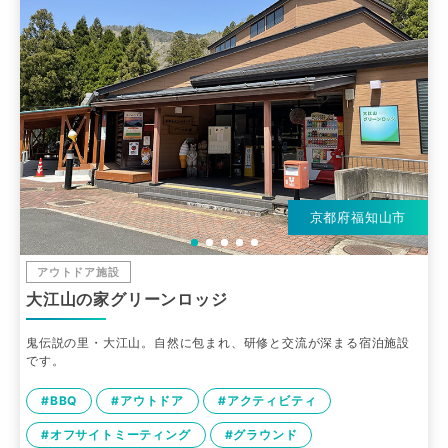
京都府福知山市
アウトドア施設
大江山の家グリーンロッジ
鬼伝説の里・大江山。自然に包まれ、研修と交流が深まる宿泊施設
です。
#BBQ
#アウトドア
#アクティビティ
#オフサイトミーティング
#グラウンド