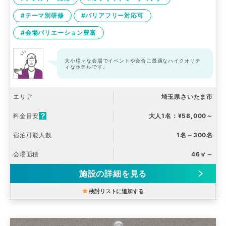
#テーマ別研修
#バリアフリー対応可
#会場バリエーション豊富
大小様々な会場でイベントや会合に最適なハイクオリテ
ィなホテルです。
エリア
埼玉県さいたま市
料金目安
大人1名：¥58,000～
宿泊可能人数
1名～300名
会場面積
46㎡～
施設の詳細を見る
検討リストに追加する