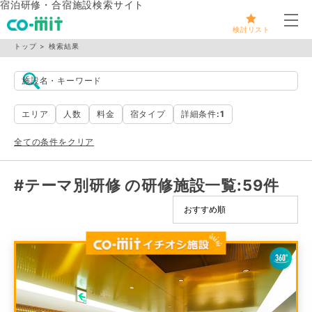
宿泊研修・合宿施設検索サイト
メ
検討リスト
トップ
検索結果
施設名・キーワード
エリア
人数
料金
宿タイプ
詳細条件
:1
全ての条件をクリア
#テーマ別研修 の研修施設一覧
:59件