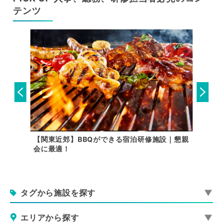
テンツ
内で行け
【関東近郊】BBQができる宿泊研修施設｜懇親
【関東
会に最適！
用できる
タグから施設を探す
エリアから探す