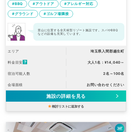
#BBQ
#アウトドア
#アレルギー対応
#グラウンド
#ゴルフ場隣接
里山に位置する全天候型リゾート施設です。スパやBBQ
などの設備も充実しています。
エリア
埼玉県入間郡越生町
料金目安
大人1名：¥14,040～
宿泊可能人数
2名～100名
会場面積
お問い合わせください
施設の詳細を見る
検討リストに追加する