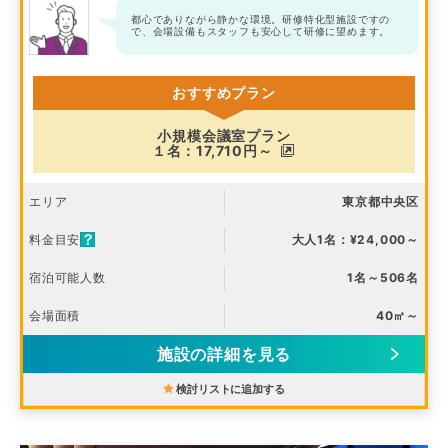
都心でありながら静かな環境。研修特化型施設ですの
で、会場設備もスタッフも安心して研修に望めます。
おすすめプラン
小規模会議室プラン
１名：17,710円～
エリア
東京都中央区
料金目安
大人1名：¥24,000～
宿泊可能人数
1名～506名
会場面積
40㎡～
施設の詳細を見る
検討リストに追加する