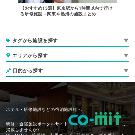
体育館や
【おすすめ13選】東京駅から1時間以内で行け
【関東
る研修施設 – 関東や熱海の施設まとめ
会に最
タグから施設を探す
エリアから探す
目的から探す
ホテル・研修施設などの宿泊施設様へ
研修・合宿施設ポータルサイト
に
掲載しませんか?