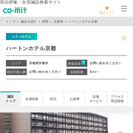
宿泊研修・合宿施設検索サイト
メ
検討リスト
トップ
施設を探す
関西
京都府
ハートンホテル京都
シティホテル
ハートンホテル京都
京都府京都市
お問い合わせください
エリア
料金目安
お問い合わせください
82㎡～
宿泊可能人数
会場面積
施設
設備
アクセス
会場情報
宿泊
お食事
トップ
サービス
周辺情報