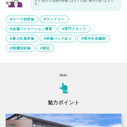
だと165㎡と会議や研修にはとても使い勝手の良い広さで
す。
#テーマ別研修
#ランドリー
#会場バリエーション豊富
#専門スタッフ
#新入社員研修
#研修パックあり
#窓付き会議室
#階層別研修
#駅近
POINT
魅力ポイント