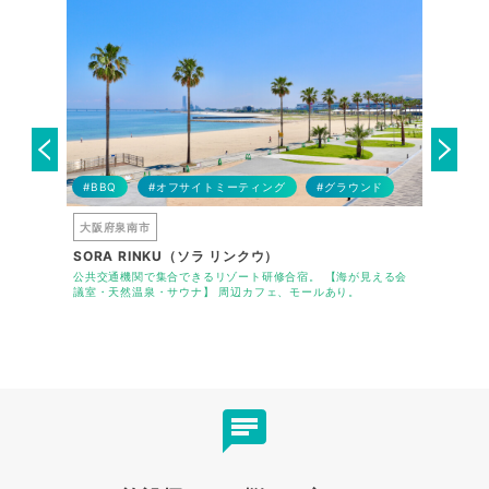
#BBQ
#オフサイトミーティング
#グラウンド
#アレル
大阪府泉南市
大阪府大
SORA RINKU（ソラ リンクウ）
セミナー
徒歩2分。
公共交通機関で集合できるリゾート研修合宿。 【海が見える会
大阪・梅田
す。
議室・天然温泉・サウナ】 周辺カフェ、モールあり。
ーマにした