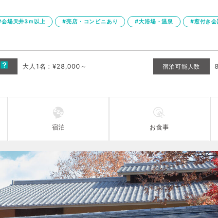
#会場天井3ｍ以上
#売店・コンビニあり
#大浴場・温泉
#窓付き会
大人1名：¥28,000～
安
宿泊可能人数
宿泊
お食事