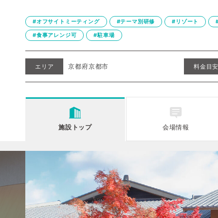
#オフサイトミーティング
#テーマ別研修
#リゾート
#食事アレンジ可
#駐車場
京都府京都市
エリア
料金目
施設
トップ
会場情報