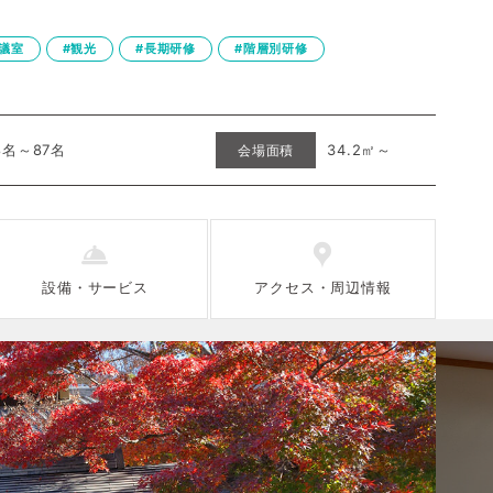
議室
#観光
#長期研修
#階層別研修
8名～87名
34.2㎡～
会場面積
設備
・
サービス
アクセス
・
周辺情報