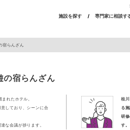
施設を探す
専門家に相談す
の宿らんざん
遊の宿らんざん
囲まれたホテル。
桂川
用意しており、シーンに合
る施
研修
闊達な会議が捗ります。
す。