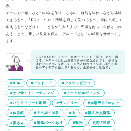
点。
チームで一緒にひとつの場を作りこむもの、自然を味わいながら体験
できるもの、SDGｓについて活動を通じて学べるもの、屋内で楽しく
集えるものなど様々。こどもから大人まで、五感を使って自然とふれ
あうことで、新しい発見や個人、グループとしての成長をサポートし
ます。
2025年4月にリニューアルオープンした「学び、遊び、考
える」をテーマにした自然体験が可能な施設です。多様な
体験プログラムを通じて、自然と触れ合いながら新たな発
見やアイデアを創出できるため、企業研修に最適です。
#BBQ
#アウトドア
#アクティビティ
#オフサイトミーティング
#チームビルディング
#バリアフリー対応可
#ランドリー
#会場天井3ｍ以上
#体育館
#大浴場・温泉
#山
#新入社員研修
#焚き火
#研修パックあり
#観光
#貸切可能