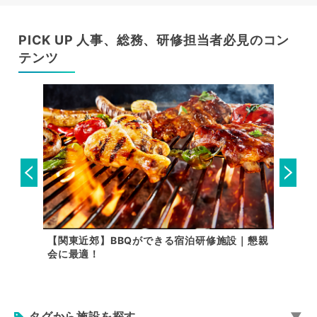
PICK UP 人事、総務、研修担当者必見のコン
テンツ
内で行け
【関東近郊】BBQができる宿泊研修施設｜懇親
音楽合
会に最適！
に
タグから施設を探す