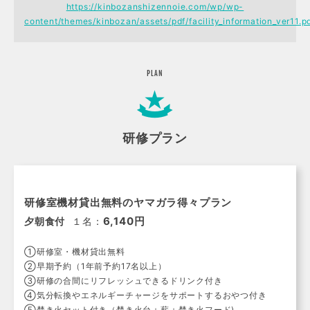
https://kinbozanshizennoie.com/wp/wp-
content/themes/kinbozan/assets/pdf/facility_information_ver11.p
PLAN
研修プラン
研修室機材貸出無料のヤマガラ得々プラン
6,140円
夕朝食付
１名：
①研修室・機材貸出無料
②早期予約（1年前予約17名以上）
③研修の合間にリフレッシュできるドリンク付き
④気分転換やエネルギーチャージをサポートするおやつ付き
⑤焚き火セット付き（焚き火台＋薪＋焚き火フード)