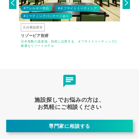
#アレルギー対応
#オフサイトミーティング
#ミーティングパッケージあり
#BBQ
大分県別府市
大阪府泉
リゾーピア別府
SORA 
がら研修が
日本有数の温泉地・別府に位置する、オフサイトミーティングに
公共交通機
最適なリゾートホテル
議室・天然
施設探しでお悩みの方は、
お気軽にご相談ください
専門家に相談する