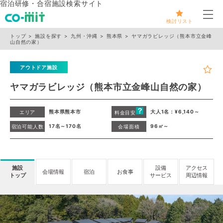
宿泊研修・合宿施設検索サイト
メ
検討リスト
トップ
施設を探す
九州・沖縄
熊本県
ヤマガラビレッジ（熊本市立金峰
山自然の家）
アウトドア施設
ヤマガラビレッジ（熊本市立金峰山自然の家）
熊本県熊本市
大人1名：¥6,140～
エリア
料金目安
17名～170名
96㎡～
宿泊可能人数
会場面積
施設
設備
アクセス
会場情報
宿泊
お食事
トップ
サービス
周辺情報