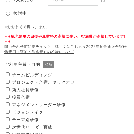
検討中
※おおよそで構いません。
※※観光需要の回復や原材料の高騰に伴い、宿泊費が高騰しています!!
※※
問い合わせ前に要チェック！詳しくはこちら→
2025年度最新版合宿研
修費用（宿泊・飲食費）の相場について
ご利用主旨・目的
必須
チームビルディング
プロジェクト合宿、キックオフ
新入社員研修
役員合宿
マネジメントリーダー研修
ビジョンメイク
テーマ別研修
次世代リーダー育成