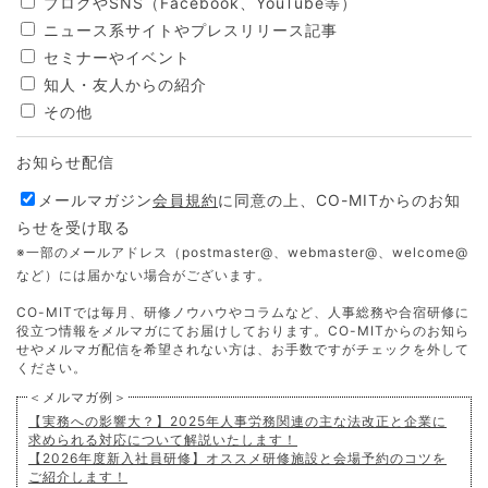
ブログやSNS（Facebook、YouTube等）
ニュース系サイトやプレスリリース記事
セミナーやイベント
知人・友人からの紹介
その他
お知らせ配信
メールマガジン
会員規約
に同意の上、CO-MITからのお知
らせを受け取る
※一部のメールアドレス（postmaster@、webmaster@、welcome@
など）には届かない場合がございます。
CO-MITでは毎月、研修ノウハウやコラムなど、人事総務や合宿研修に
役立つ情報をメルマガにてお届けしております。CO-MITからのお知ら
せやメルマガ配信を希望されない方は、お手数ですがチェックを外して
ください。
＜メルマガ例＞
【実務への影響大？】2025年人事労務関連の主な法改正と企業に
求められる対応について解説いたします！
【2026年度新入社員研修】オススメ研修施設と会場予約のコツを
ご紹介します！