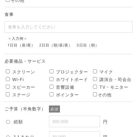
その他
食事
＜入力例＞
1日目（昼/夜） 2日目（朝/昼/夜） 3日目（朝）
必要備品・サービス
スクリーン
プロジェクター
マイク
Wi-Fi
ホワイトボード
講演台・司会台
スピーカー
音響設備
TV・モニター
ステージ
ポインター
その他
ご予算（半角数字）
必須
総額
円
1人あたり
円