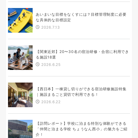
あいまいな目標をなくすには？目標管理制度に必要
な具体的な目標設定
2026.7.13
【関東近郊】20〜30名の宿泊研修・合宿に利用でき
る施設18選
2026.6.25
【西日本】一棟貸し切りができる宿泊研修施設特集
｜施設まるごと貸切で利用できる！
2026.6.22
【訪問レポート】学校に泊まる特別な体験ができる
「仲間と泊まる学校 ちょうなん西小」の魅力をご紹
介！