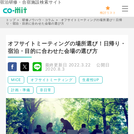
宿泊研修・合宿施設検索サイト
メ
検討リスト
トップ
研修ノウハウ・コラム
オフサイトミーティングの場所選び！日帰
り・宿泊・目的に合わせた会場の選び方
オフサイトミーティングの場所選び！日帰り・
宿泊・目的に合わせた会場の選び方
最終更新日
2022.3.22
公開日
2020.8.3
MICE
オフサイトミーティング
生産性UP
計画・準備
非日常