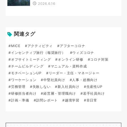
2026.6.16
関連タグ
#MICE
#アクティビティ
#アフターコロナ
#インセンティブ旅行（報奨旅行）
#ウィズコロナ
#オフサイトミーティング
#オンライン研修
#コロナ対策
#チームビルディング
#マニュアル・資料作成
#モチベーションUP
#リーダー・主任・マネージャー
#ワーケーション
#中堅社員向け
#人事・総務向け
#労務管理
#失敗しない
#新入社員向け
#生産性UP
#研修担当者向け
#経営層・管理職向け
#若手社員向け
#計画・準備
#訪問レポート
#越境学習
#非日常