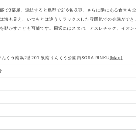
全部で3部屋。連結すると島型で216名収容。さらに隣にある食堂も
らは海も見え、いつもとは違うリラックスした雰囲気での会議ができ
を動かすことも可能です。周辺にはスタバ、アスレチック、イオン
りんくう南浜2番201 泉南りんくう公園内SORA RINKU
[Map]
分
ら