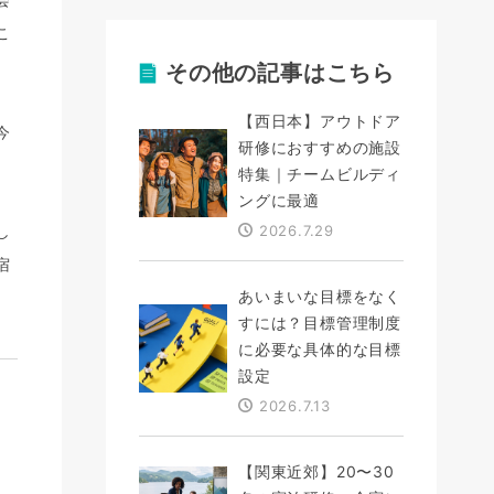
こ
その他の記事はこちら
【西日本】アウトドア
今
研修におすすめの施設
特集｜チームビルディ
ングに最適
し
2026.7.29
宿
あいまいな目標をなく
すには？目標管理制度
に必要な具体的な目標
設定
2026.7.13
【関東近郊】20〜30