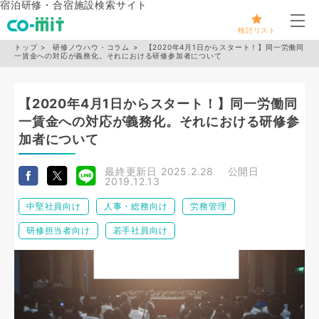
宿泊研修・合宿施設検索サイト
メ
検討リスト
トップ
研修ノウハウ・コラム
【2020年4月1日からスタート！】同一労働同
一賃金への対応が義務化。それにおける研修参加者について
【2020年4月1日からスタート！】同一労働同
一賃金への対応が義務化。それにおける研修参
加者について
最終更新日
2025.2.28
公開日
2019.12.13
中堅社員向け
人事・総務向け
労務管理
研修担当者向け
若手社員向け