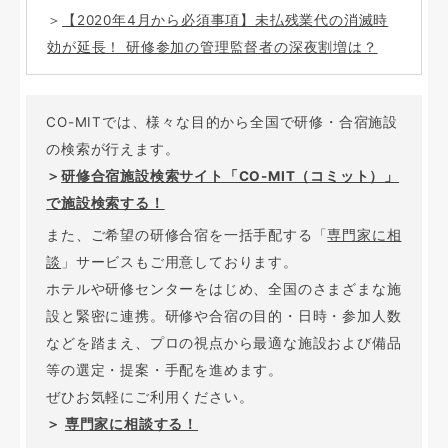
＞
【2020年4月から必須事項】未払残業代の消滅時
効が延長！ 研修参加の管理監督者の深夜割増は？
CO-MITでは、様々な目的から全国で研修・合宿施設
の検索が行えます。
＞
研修合宿施設検索サイト「CO-MIT（コミット）」
で施設検索する！
また、ご希望の研修合宿を一括手配する「
専門家に相
談
」サービスもご用意しております。
ホテルや研修センターをはじめ、全国のさまざまな施
設と緊密に連携。研修や合宿の目的・日時・参加人数
などを踏まえ、プロの視点から最適な施設および備品
等の選定・提案・手配を進めます。
ぜひお気軽にご利用ください。
＞
専門家に相談する！