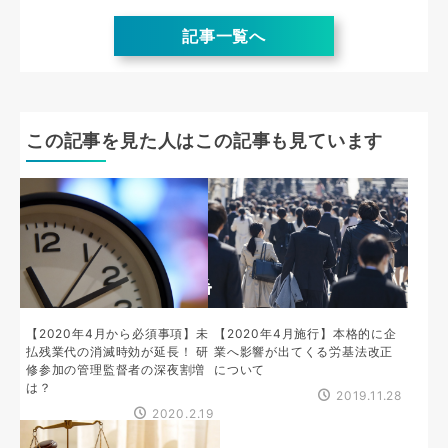
記事一覧へ
この記事を見た人はこの記事も見ています
【2020年4月から必須事項】未
【2020年4月施行】本格的に企
払残業代の消滅時効が延長！ 研
業へ影響が出てくる労基法改正
修参加の管理監督者の深夜割増
について
は？
2019.11.28
2020.2.19