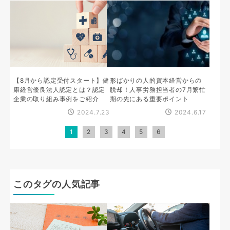
【8月から認定受付スタート】健
形ばかりの人的資本経営からの
康経営優良法人認定とは？認定
脱却！人事労務担当者の7月繁忙
企業の取り組み事例をご紹介
期の先にある重要ポイント
2024.7.23
2024.6.17
1
2
3
4
5
6
このタグの人気記事