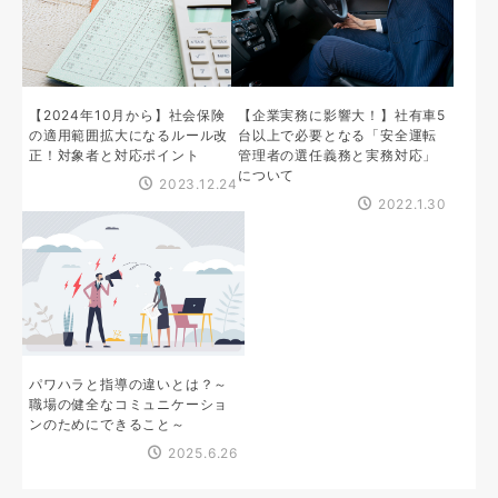
【2024年10月から】社会保険
【企業実務に影響大！】社有車5
の適用範囲拡大になるルール改
台以上で必要となる「安全運転
正！対象者と対応ポイント
管理者の選任義務と実務対応」
について
2023.12.24
2022.1.30
パワハラと指導の違いとは？～
職場の健全なコミュニケーショ
ンのためにできること～
2025.6.26