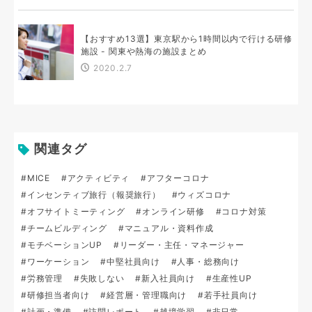
【おすすめ13選】東京駅から1時間以内で行ける研修
施設 - 関東や熱海の施設まとめ
2020.2.7
関連タグ
#MICE
#アクティビティ
#アフターコロナ
#インセンティブ旅行（報奨旅行）
#ウィズコロナ
#オフサイトミーティング
#オンライン研修
#コロナ対策
#チームビルディング
#マニュアル・資料作成
#モチベーションUP
#リーダー・主任・マネージャー
#ワーケーション
#中堅社員向け
#人事・総務向け
#労務管理
#失敗しない
#新入社員向け
#生産性UP
#研修担当者向け
#経営層・管理職向け
#若手社員向け
#計画・準備
#訪問レポート
#越境学習
#非日常