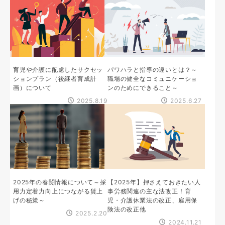
育児や介護に配慮したサクセッ
パワハラと指導の違いとは？～
ションプラン（後継者育成計
職場の健全なコミュニケーショ
画）について
ンのためにできること～
2025.8.19
2025.6.27
2025年の春闘情報について～採
【2025年】押さえておきたい人
用力定着力向上につながる賃上
事労務関連の主な法改正！育
げの秘策～
児・介護休業法の改正、雇用保
険法の改正他
2025.2.20
2024.11.21