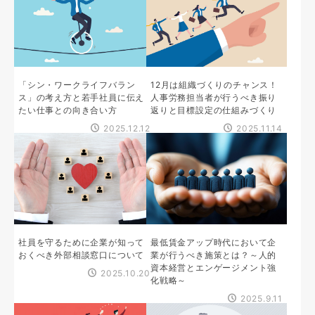
「シン・ワークライフバラン
12月は組織づくりのチャンス！
ス」の考え方と若手社員に伝え
人事労務担当者が行うべき振り
たい仕事との向き合い方
返りと目標設定の仕組みづくり
2025.12.12
2025.11.14
社員を守るために企業が知って
最低賃金アップ時代において企
おくべき外部相談窓口について
業が行うべき施策とは？～人的
資本経営とエンゲージメント強
2025.10.20
化戦略～
2025.9.11