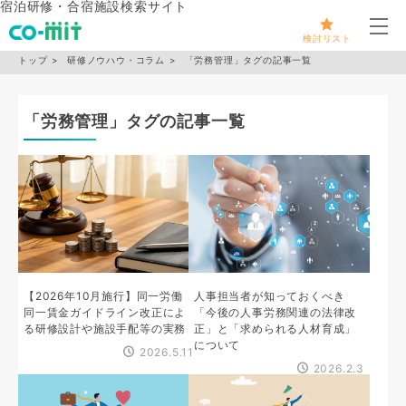
宿泊研修・合宿施設検索サイト
メ
検討リスト
トップ
研修ノウハウ・コラム
「労務管理」タグの記事一覧
「労務管理」タグの記事一覧
【2026年10月施行】同一労働
人事担当者が知っておくべき
同一賃金ガイドライン改正によ
「今後の人事労務関連の法律改
る研修設計や施設手配等の実務
正」と「求められる人材育成」
について
2026.5.11
2026.2.3