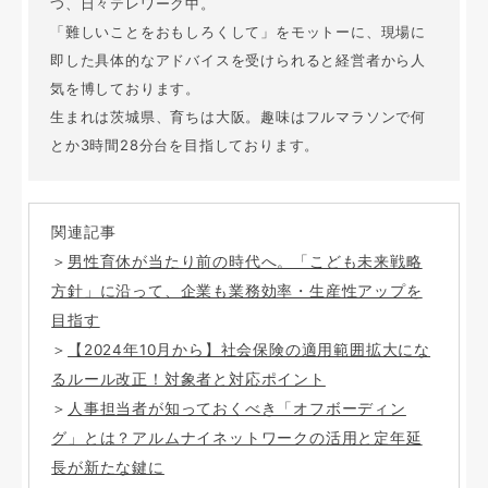
つ、日々テレワーク中。
「難しいことをおもしろくして」をモットーに、現場に
即した具体的なアドバイスを受けられると経営者から人
気を博しております。
生まれは茨城県、育ちは大阪。趣味はフルマラソンで何
とか3時間28分台を目指しております。
関連記事
＞
男性育休が当たり前の時代へ。「こども未来戦略
方針」に沿って、企業も業務効率・生産性アップを
目指す
＞
【2024年10月から】社会保険の適用範囲拡大にな
るルール改正！対象者と対応ポイント
＞
人事担当者が知っておくべき「オフボーディン
グ」とは？アルムナイネットワークの活用と定年延
長が新たな鍵に