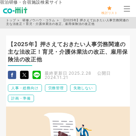
宿泊研修・合宿施設検索サイト
メ
検討リスト
トップ
研修ノウハウ・コラム
【2025年】押さえておきたい人事労務関連の
主な法改正！育児・介護休業法の改正、雇用保険法の改正他
【2025年】押さえておきたい人事労務関連の
主な法改正！育児・介護休業法の改正、雇用保
険法の改正他
最終更新日
2025.2.28
公開日
2024.11.21
人事・総務向け
労務管理
失敗しない
計画・準備