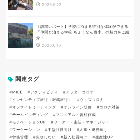
2026.6.22
【訪問レポート】学校に泊まる特別な体験ができる
「仲間と泊まる学校 ちょうなん西小」の魅力をご紹
介！
2026.6.16
関連タグ
#MICE
#アクティビティ
#アフターコロナ
#インセンティブ旅行（報奨旅行）
#ウィズコロナ
#オフサイトミーティング
#オンライン研修
#コロナ対策
#チームビルディング
#マニュアル・資料作成
#モチベーションUP
#リーダー・主任・マネージャー
#ワーケーション
#中堅社員向け
#人事・総務向け
#労務管理
#失敗しない
#新入社員向け
#生産性UP