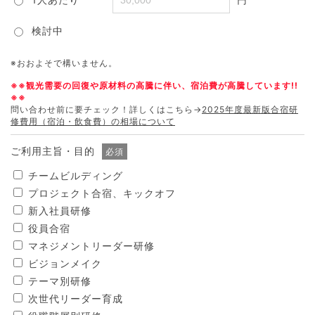
検討中
※おおよそで構いません。
※※観光需要の回復や原材料の高騰に伴い、宿泊費が高騰しています!!
※※
問い合わせ前に要チェック！詳しくはこちら→
2025年度最新版合宿研
修費用（宿泊・飲食費）の相場について
ご利用主旨・目的
必須
チームビルディング
プロジェクト合宿、キックオフ
新入社員研修
役員合宿
マネジメントリーダー研修
ビジョンメイク
テーマ別研修
次世代リーダー育成