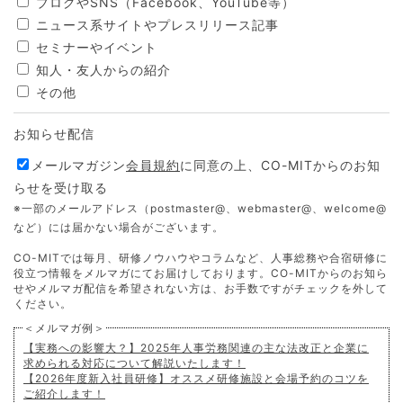
ブログやSNS（Facebook、YouTube等）
ニュース系サイトやプレスリリース記事
セミナーやイベント
知人・友人からの紹介
その他
お知らせ配信
メールマガジン
会員規約
に同意の上、CO-MITからのお知
らせを受け取る
※一部のメールアドレス（postmaster@、webmaster@、welcome@
など）には届かない場合がございます。
CO-MITでは毎月、研修ノウハウやコラムなど、人事総務や合宿研修に
役立つ情報をメルマガにてお届けしております。CO-MITからのお知ら
せやメルマガ配信を希望されない方は、お手数ですがチェックを外して
ください。
＜メルマガ例＞
【実務への影響大？】2025年人事労務関連の主な法改正と企業に
求められる対応について解説いたします！
【2026年度新入社員研修】オススメ研修施設と会場予約のコツを
ご紹介します！