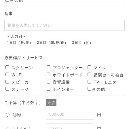
その他
食事
＜入力例＞
1日目（昼/夜） 2日目（朝/昼/夜） 3日目（朝）
必要備品・サービス
スクリーン
プロジェクター
マイク
Wi-Fi
ホワイトボード
講演台・司会台
スピーカー
音響設備
TV・モニター
ステージ
ポインター
その他
ご予算（半角数字）
必須
総額
円
1人あたり
円