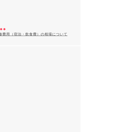
※※
研修費用（宿泊・飲食費）の相場について