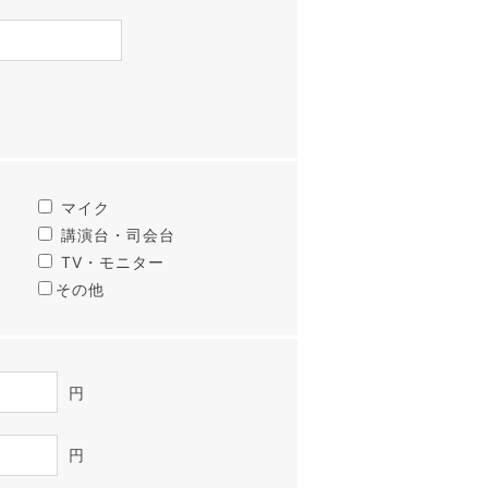
マイク
講演台・司会台
TV・モニター
その他
円
円