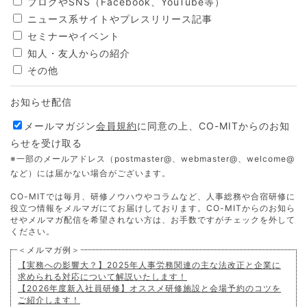
ブログやSNS（Facebook、YouTube等）
ニュース系サイトやプレスリリース記事
セミナーやイベント
知人・友人からの紹介
その他
お知らせ配信
メールマガジン
会員規約
に同意の上、CO-MITからのお知
らせを受け取る
※一部のメールアドレス（postmaster@、webmaster@、welcome@
など）には届かない場合がございます。
CO-MITでは毎月、研修ノウハウやコラムなど、人事総務や合宿研修に
役立つ情報をメルマガにてお届けしております。CO-MITからのお知ら
せやメルマガ配信を希望されない方は、お手数ですがチェックを外して
ください。
＜メルマガ例＞
【実務への影響大？】2025年人事労務関連の主な法改正と企業に
求められる対応について解説いたします！
【2026年度新入社員研修】オススメ研修施設と会場予約のコツを
ご紹介します！