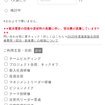
検討中
※おおよそで構いません。
※※観光需要の回復や原材料の高騰に伴い、宿泊費が高騰しています!!
※※
問い合わせ前に要チェック！詳しくはこちら→
2025年度最新版合宿研
修費用（宿泊・飲食費）の相場について
ご利用主旨・目的
必須
チームビルディング
プロジェクト合宿、キックオフ
新入社員研修
役員合宿
マネジメントリーダー研修
ビジョンメイク
テーマ別研修
次世代リーダー育成