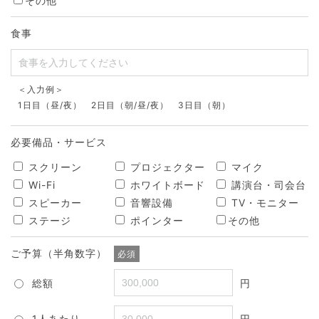
その他
食事
＜入力例＞
1日目（昼/夜） 2日目（朝/昼/夜） 3日目（朝）
必要備品・サービス
スクリーン
プロジェクター
マイク
Wi-Fi
ホワイトボード
講演台・司会台
スピーカー
音響設備
TV・モニター
ステージ
ポインター
その他
ご予算（半角数字）
必須
総額
円
1人あたり
円