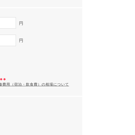
円
円
※※
研修費用（宿泊・飲食費）の相場について