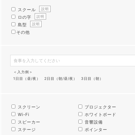
説明
スクール
説明
ロの字
説明
島型
その他
＜入力例＞
1日目（昼/夜） 2日目（朝/昼/夜） 3日目（朝）
スクリーン
プロジェクター
Wi-Fi
ホワイトボード
スピーカー
音響設備
ステージ
ポインター