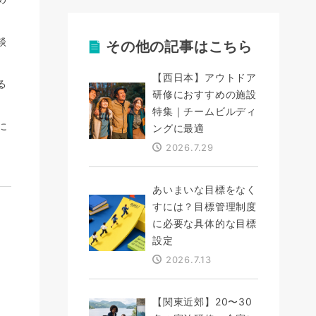
談
その他の記事はこちら
【西日本】アウトドア
る
研修におすすめの施設
特集｜チームビルディ
に
ングに最適
2026.7.29
あいまいな目標をなく
すには？目標管理制度
に必要な具体的な目標
設定
2026.7.13
【関東近郊】20〜30