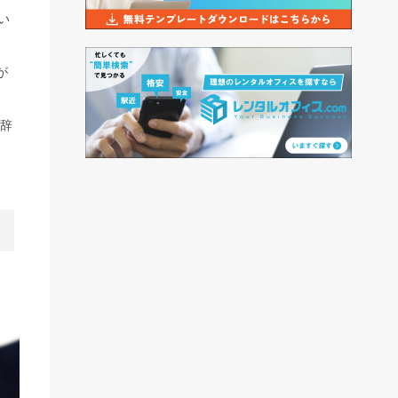
い
が
で辞