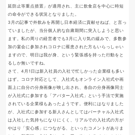
延防止等重点措置」が適用され、主に飲食店を中心に時短
の命令ができる状況となりました。
3月の記事で外飲みを再開し日本経済に貢献せねば、と言っ
ていましたが、当分個人的な自粛期間に突入しようと思い
ます。私の周りの経営者でも3月に入り気の緩みで、多数参
加の宴会に参加されコロナに罹患された方もいらっしゃい
ますので、明日は我が身、という緊張感を持った行動をと
るしか無いですね。
さて、4月1日は新入社員の入社で忙しかった企業様も多い
はず。コロナ対応として、入社式もオンライン入社式や画
面上に自分の分身画像が映し出され、各自の分身画像同士
が入社式に参加する「アバター入社式」という手法で実施
されている企業様もあったようです。便利にはなりました
が、入社式に参加する新人さんとしてはバーチャル入社式
は入社した気持ちになりにくく、リアルでの入社式の方が
やはり「安心感」につながる、といったコメントがありま