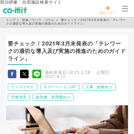
宿泊研修・合宿施設検索サイト
メ
検討リスト
トップ
研修ノウハウ・コラム
要チェック！2021年3月末発表の「テレワー
クの適切な導入及び実施の推進のためのガイドライン」
要チェック！2021年3月末発表の「テレワー
クの適切な導入及び実施の推進のためのガイド
ライン」
最終更新日
2025.2.28
公開日
2021.4.12
ウィズコロナ
モチベーションUP
人事・総務向け
労務管理
経営層・管理職向け