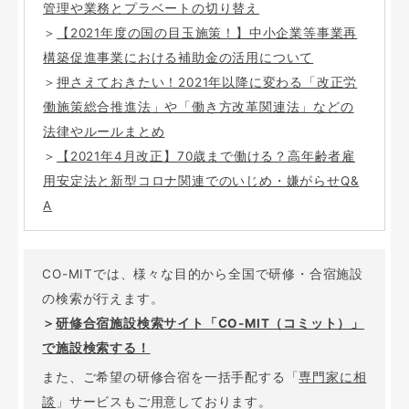
管理や業務とプラベートの切り替え
＞
【2021年度の国の目玉施策！】中小企業等事業再
構築促進事業における補助金の活用について
＞
押さえておきたい！2021年以降に変わる「改正労
働施策総合推進法」や「働き方改革関連法」などの
法律やルールまとめ
＞
【2021年4月改正】70歳まで働ける？高年齢者雇
用安定法と新型コロナ関連でのいじめ・嫌がらせQ&
A
CO-MITでは、様々な目的から全国で研修・合宿施設
の検索が行えます。
＞
研修合宿施設検索サイト「CO-MIT（コミット）」
で施設検索する！
また、ご希望の研修合宿を一括手配する「
専門家に相
談
」サービスもご用意しております。