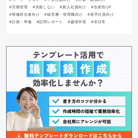
#労務管理
#失敗しない
#新入社員向け
#生産性UP
#研修担当者向け
#経営層・管理職向け
#若手社員向け
#計画・準備
#訪問レポート
#越境学習
#非日常