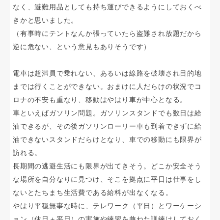
なく、避難用品としても持ち運びできるようにしておくべ
きかと思いました。
（有事時にテントなんか張っていたら盗難され放題だから
逆に危ない、という意見もありそうです）
電車は超満員で乗れない、あるいは線路を破壊され目的地
までは行くことができない。おまけに人だらけの状況でコ
ロナの不安も重なり、移動はやはり車が中心となる。
車といえばガソリン問題。ガソリンスタンドでも数日は給
油できるが、その後ガソリンローリー車も到着できずに給
油できないスタンドだらけとなり、車での移動にも限界が
訪れる。
長期間の逃避生活にも限界が出てきそう。どこか安全そう
な場所を自分なりに見つけ、そこを拠点に平日は仕事をし
ないとたちまち生活費である給料が出なくなる。
やはり平穏無事な時に、テレワーク（平日）とワーケーシ
ョン（休日＋平日）の実施や練習を兼ねた訓練はしておく