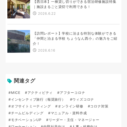
【西日本】一棟貸し切りができる宿泊研修施設特集
｜施設まるごと貸切で利用できる！
2026.6.22
【訪問レポート】学校に泊まる特別な体験ができる
「仲間と泊まる学校 ちょうなん西小」の魅力をご紹
介！
2026.6.16
関連タグ
#MICE
#アクティビティ
#アフターコロナ
#インセンティブ旅行（報奨旅行）
#ウィズコロナ
#オフサイトミーティング
#オンライン研修
#コロナ対策
#チームビルディング
#マニュアル・資料作成
#モチベーションUP
#リーダー・主任・マネージャー
#ワーケーション
#中堅社員向け
#人事・総務向け