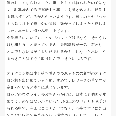
遭われ亡くなられました。車に激しく跳ねられたのではな
く、駐車場内で徐行運転中の車に足を巻き込まれ、転倒す
る際の打ちどころが悪かったようです。日々のヒヤリハッ
トの延長線上で尊い命の問題に繋がってしまったと感じま
した。本当にお悔やみ申し上げます。
企業経営においても、ヒヤリハットだけでなく、そのうち
取り組もう、と思っている内に外部環境が一気に変わり、
とんでもない状況に追い込まれるかもしれないと思い、や
るべきことはすぐに取り組んでいきたいものです。
オミクロン株は少し落ち着きつつあるものの新型のオミク
ロン株も出始めているため、改めてテレワークの重要性が
高まっていると本当に感じています。
ロシアのウクライナ侵攻をきっかけに、日本にも他国が攻
めてくるのではないかといったSNS上のやりとりも見受け
られる中で、今回はコロナだけでなく、有事で本当に外出
できない状況でも業務を行う環境づくりとして、テレワー