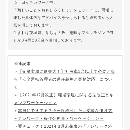
つ、日々テレワーク中。
「難しいことをおもしろくして」をモットーに、現場に
即した具体的なアドバイスを受けられると経営者から人
気を博しております。
生まれは茨城県、育ちは大阪。趣味はフルマラソンで何
とか3時間28分台を目指しております。
関連記事
＞
【企業実務に影響大！】社有車5台以上で必要とな
る「安全運転管理者の選任義務と実務対応」につい
て
＞
【2021年12月改正】職場環境に関する法改正とキ
ャンプワーケーション
＞
本当にできてる？今一度検討したい柔軟な働き方
～テレワーク・移住公務員・ワーケーション～
＞
要チェック！2021年3月末発表の「テレワークの