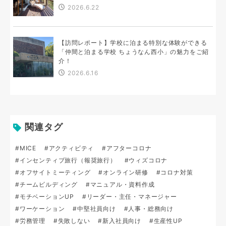
2026.6.22
【訪問レポート】学校に泊まる特別な体験ができる
「仲間と泊まる学校 ちょうなん西小」の魅力をご紹
介！
2026.6.16
関連タグ
#MICE
#アクティビティ
#アフターコロナ
#インセンティブ旅行（報奨旅行）
#ウィズコロナ
#オフサイトミーティング
#オンライン研修
#コロナ対策
#チームビルディング
#マニュアル・資料作成
#モチベーションUP
#リーダー・主任・マネージャー
#ワーケーション
#中堅社員向け
#人事・総務向け
#労務管理
#失敗しない
#新入社員向け
#生産性UP