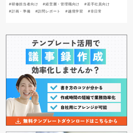
#研修担当者向け
#経営層・管理職向け
#若手社員向け
#計画・準備
#訪問レポート
#越境学習
#非日常