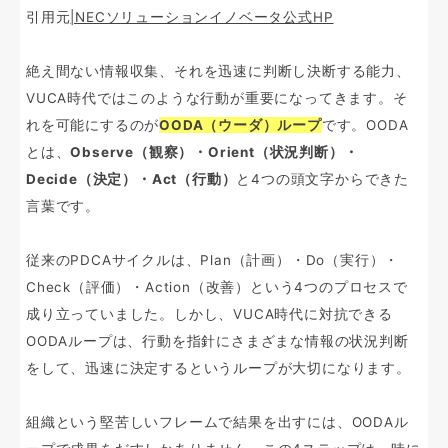
引用元
|NECソリューションイノベータ公式HP
絶え間ない情報収集、それを迅速に判断し決断する能力、
VUCA時代ではこのような行動が重要になってきます。そ
れを可能にするのが
OODA（ウーダ）ループ
です。OODA
とは、
Observe（観察）・Orient（状況判断）・
Decide（決定）・Act（行動）
と4つの頭文字からできた
言葉です。
従来のPDCAサイクルは、Plan（計画）・Do（実行）・
Check（評価）・Action（改善）という4つのプロセスで
成り立っていました。しかし、VUCA時代に対抗できる
OODAループは、行動を指針にさまざまな情報の状況判断
をして、迅速に決定するというループが大切になります。
組織という堅苦しいフレームで結果を出すには、OODAル