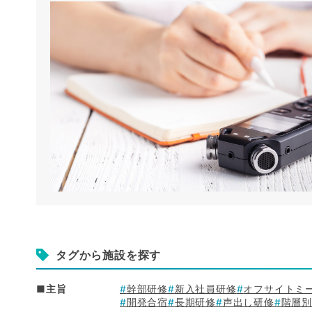
タグから施設を探す
■主旨
幹部研修
新入社員研修
オフサイトミ
開発合宿
長期研修
声出し研修
階層