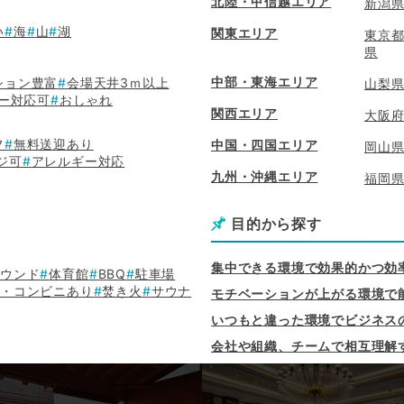
北陸・甲信越エリア
新潟
い
海
山
湖
関東エリア
東京
県
中部・東海エリア
ション豊富
会場天井3ｍ以上
山梨
ー対応可
おしゃれ
関西エリア
大阪
フ
無料送迎あり
中国・四国エリア
岡山
ジ可
アレルギー対応
九州・沖縄エリア
福岡
目的から探す
集中できる環境で効果的かつ効
ラウンド
体育館
BBQ
駐車場
店・コンビニあり
焚き火
サウナ
モチベーションが上がる環境で
いつもと違った環境でビジネス
会社や組織、チームで相互理解