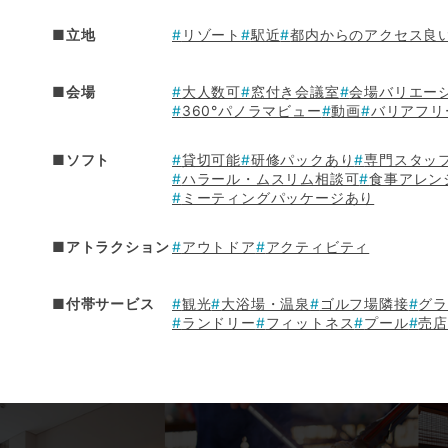
■立地
リゾート
駅近
都内からのアクセス良
■会場
大人数可
窓付き会議室
会場バリエー
360°パノラマビュー
動画
バリアフリ
■ソフト
貸切可能
研修パックあり
専門スタッ
ハラール・ムスリム相談可
食事アレン
ミーティングパッケージあり
■アトラクション
アウトドア
アクティビティ
■付帯サービス
観光
大浴場・温泉
ゴルフ場隣接
グ
ランドリー
フィットネス
プール
売