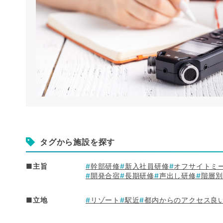
タグから施設を探す
■主旨
幹部研修
新入社員研修
オフサイトミ
開発合宿
長期研修
声出し研修
階層
■立地
リゾート
駅近
都内からのアクセス良