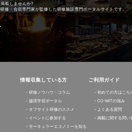
に掲載しませんか?
した研修・合宿専門家が監修した研修施設専門ポータルサイトです。
情報収集している方
ご利用ガイド
研修ノウハウ・コラム
初めての方はこち
越境学習ポータル
CO-MITの強み
オフサイト研修のススメ
よくある質問
イベントに参加する
掲載に関する問い
サーキュラーエコノミーを知る