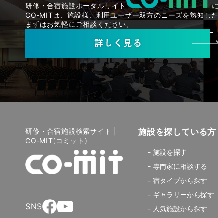
研修・合宿施設ポータルサイト
CO-MITは、施設様、利用ユーザー双方のニーズを熟知
まずはお気軽にご相談ください。
研修・合宿施設検索サイト |
施設を探している方
CO-MIT(コミット)
施設を探す
専門家に相談する
宿タイプから探す
ギャラリーから探す
SNS
人気施設から探す