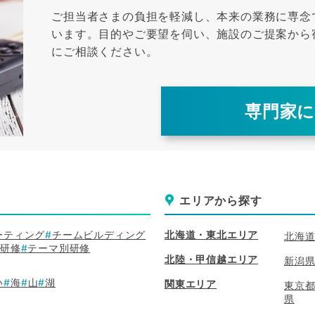
ご担当者さまの負担を軽減し、本来の業務に専念
います。
目的やご要望を伺い、施設のご提案から
にご相談ください。
専門家
エリアから探す
ーティング
チームビルディング
北海道・東北エリア
北海
別研修
テーマ別研修
北陸・甲信越エリア
新潟
い
海
山
湖
関東エリア
東京
県