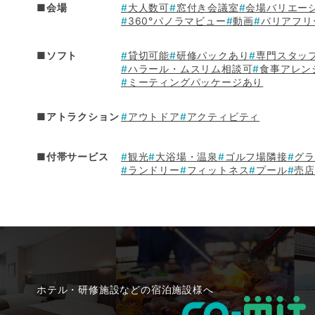
■会場
大人数可
窓付き会議室
会場バリエー
360°パノラマビュー
動画
バリアフリ
■ソフト
貸切可能
研修パックあり
専門スタッ
ハラール・ムスリム相談可
食事アレン
ミーティングパッケージあり
■アトラクション
アウトドア
アクティビティ
■付帯サービス
観光
大浴場・温泉
ゴルフ場隣接
グ
ランドリー
フィットネス
プール
売
ホテル・研修施設などの宿泊施設様へ