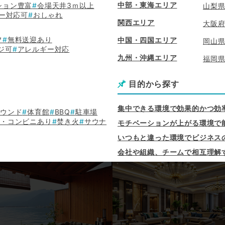
中部・東海エリア
ション豊富
会場天井3ｍ以上
山梨
ー対応可
おしゃれ
関西エリア
大阪
フ
無料送迎あり
中国・四国エリア
岡山
ジ可
アレルギー対応
九州・沖縄エリア
福岡
目的から探す
集中できる環境で効果的かつ効
ラウンド
体育館
BBQ
駐車場
店・コンビニあり
焚き火
サウナ
モチベーションが上がる環境で
いつもと違った環境でビジネス
会社や組織、チームで相互理解