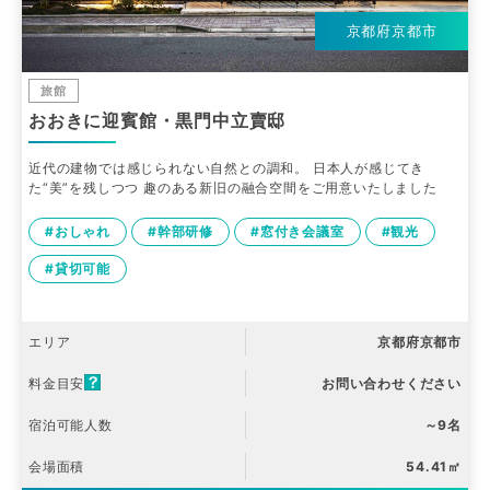
京都府京都市
旅館
おおきに迎賓館・黒門中立賣邸
近代の建物では感じられない自然との調和。 日本人が感じてき
た“美”を残しつつ 趣のある新旧の融合空間をご用意いたしました
#おしゃれ
#幹部研修
#窓付き会議室
#観光
#貸切可能
エリア
京都府京都市
料金目安
お問い合わせください
宿泊可能人数
～9名
会場面積
54.41㎡