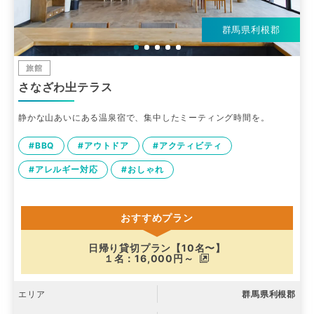
群馬県利根郡
旅館
さなざわ㞢テラス
静かな山あいにある温泉宿で、集中したミーティング時間を。
#BBQ
#アウトドア
#アクティビティ
#アレルギー対応
#おしゃれ
おすすめプラン
日帰り貸切プラン【10名〜】
１名：16,000円～
エリア
群馬県利根郡