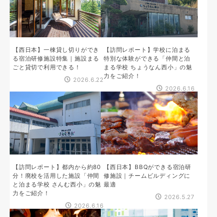
【西日本】一棟貸し切りができ
【訪問レポート】学校に泊まる
る宿泊研修施設特集｜施設まる
特別な体験ができる「仲間と泊
ごと貸切で利用できる！
まる学校 ちょうなん西小」の魅
力をご紹介！
2026.6.22
2026.6.16
【訪問レポート】都内から約80
【西日本】BBQができる宿泊研
分！廃校を活用した施設「仲間
修施設｜チームビルディングに
と泊まる学校 さんむ西小」の魅
最適
力をご紹介！
2026.5.27
2026.6.16