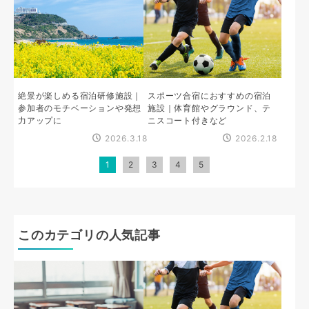
絶景が楽しめる宿泊研修施設｜
スポーツ合宿におすすめの宿泊
参加者のモチベーションや発想
施設｜体育館やグラウンド、テ
力アップに
ニスコート付きなど
2026.3.18
2026.2.18
1
2
3
4
5
このカテゴリの人気記事