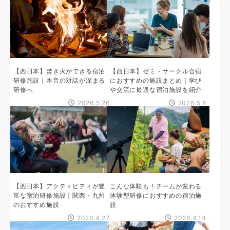
【西日本】焚き火ができる宿泊
【西日本】ゼミ・サークル合宿
研修施設｜本音の対話が深まる
におすすめの施設まとめ｜学び
研修へ
や交流に最適な宿泊施設を紹介
2026.5.26
2026.5.8
【西日本】アクティビティが豊
こんな体験も！チームが変わる
富な宿泊研修施設｜関西・九州
体験型研修におすすめの宿泊施
のおすすめ施設
設
2026.4.27
2026.4.14