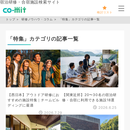
宿泊研修・合宿施設検索サイト
メ
検討リスト
トップ
研修ノウハウ・コラム
「特集」カテゴリの記事一覧
「特集」カテゴリの記事一覧
【西日本】アウトドア研修にお
【関東近郊】20〜30名の宿泊研
すすめの施設特集｜チームビル
修・合宿に利用できる施設18選
ディングに最適
2026.6.25
2026.7.29