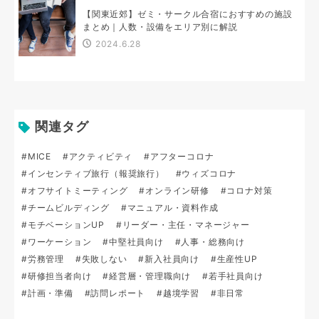
【関東近郊】ゼミ・サークル合宿におすすめの施設
まとめ｜人数・設備をエリア別に解説
2024.6.28
関連タグ
#MICE
#アクティビティ
#アフターコロナ
#インセンティブ旅行（報奨旅行）
#ウィズコロナ
#オフサイトミーティング
#オンライン研修
#コロナ対策
#チームビルディング
#マニュアル・資料作成
#モチベーションUP
#リーダー・主任・マネージャー
#ワーケーション
#中堅社員向け
#人事・総務向け
#労務管理
#失敗しない
#新入社員向け
#生産性UP
#研修担当者向け
#経営層・管理職向け
#若手社員向け
#計画・準備
#訪問レポート
#越境学習
#非日常