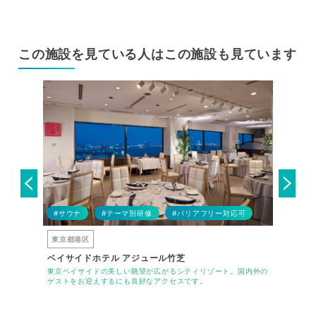
この施設を見ている人はこの施設も見ています
#アレル
#サウナ
#テーマ別研修
#バリアフリー対応可
#ハラー
東京都港区
東京都千
ベイサイドホテル アジュール竹芝
都市セン
場間のパー
東京ベイサイドの美しい眺望が広がるシティリゾート。国内外の
東京の中心
で対応可能。
ゲストをお迎えするにも良好なアクセスです。
トランを兼