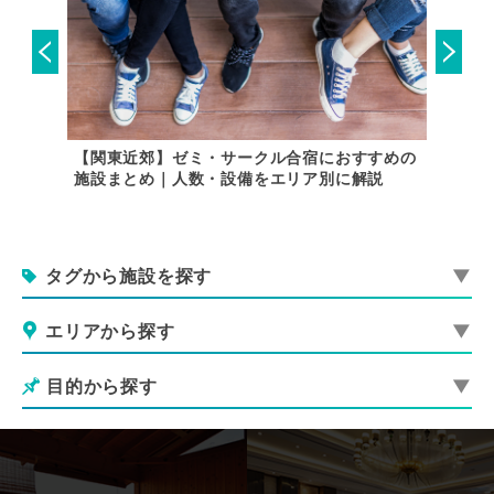
した宿泊
【関東近郊】ゼミ・サークル合宿におすすめの
音楽合
施設まとめ｜人数・設備をエリア別に解説
に
タグから施設を探す
エリアから探す
目的から探す