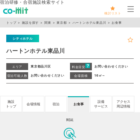
宿泊研修・合宿施設検索サイト
メ
検討リスト
トップ
施設を探す
関東
東京都
ハートンホテル東品川
お食事
シティホテル
ハートンホテル東品川
東京都品川区
お問い合わせください
エリア
料金目安
お問い合わせください
16㎡～
宿泊可能人数
会場面積
施設
設備
アクセス
会場情報
宿泊
お食事
トップ
サービス
周辺情報
MEAL