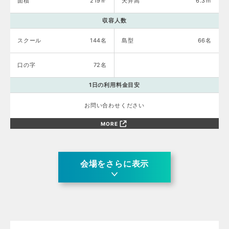
面積
219㎡
天井高
6.3ｍ
収容人数
スクール
144名
島型
66名
口の字
72名
1日の利用料金目安
お問い合わせください
MORE
会場をさらに表示