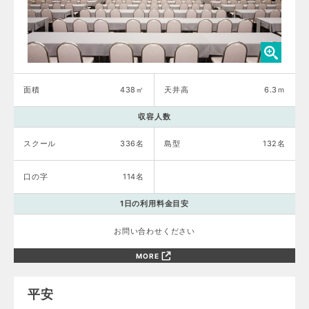
面積
438㎡
天井高
6.3ｍ
収容人数
スクール
336名
島型
132名
口の字
114名
1日の利用料金目安
お問い合わせください
MORE
平安