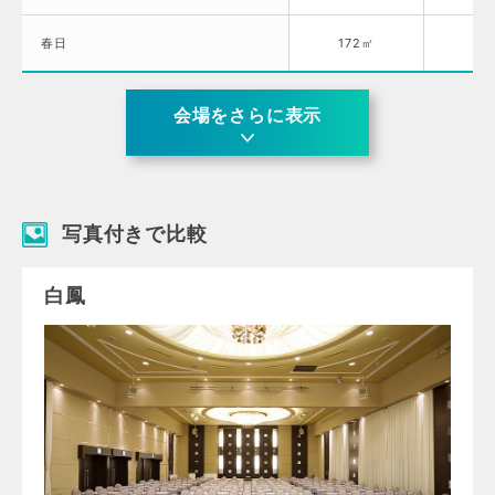
春日
172㎡
2.
会場をさらに表示
写真付きで比較
白鳳