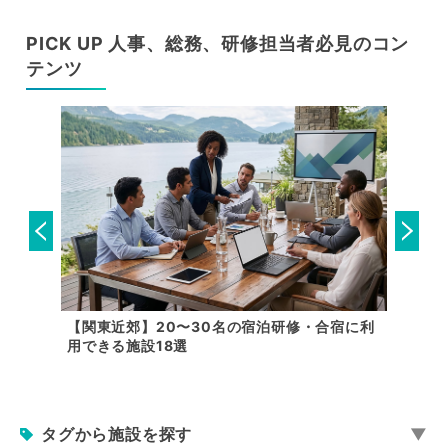
PICK UP 人事、総務、研修担当者必見のコン
テンツ
泊研修施
【関東近郊】20〜30名の宿泊研修・合宿に利
泊まれ
用できる施設18選
研修施
タグから施設を探す