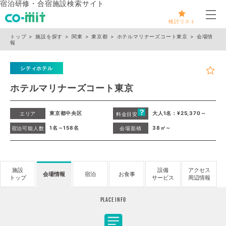
宿泊研修・合宿施設検索サイト
メ
検討リスト
トップ
施設を探す
関東
東京都
ホテルマリナーズコート東京
会場情
報
シティホテル
ホテルマリナーズコート東京
東京都中央区
大人1名：¥25,370～
エリア
料金目安
1名～158名
38㎡～
宿泊可能人数
会場面積
施設
設備
アクセス
会場情報
宿泊
お食事
トップ
サービス
周辺情報
PLACE INFO