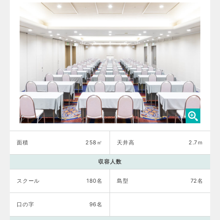
面積
258㎡
天井高
2.7ｍ
収容人数
スクール
180名
島型
72名
口の字
96名