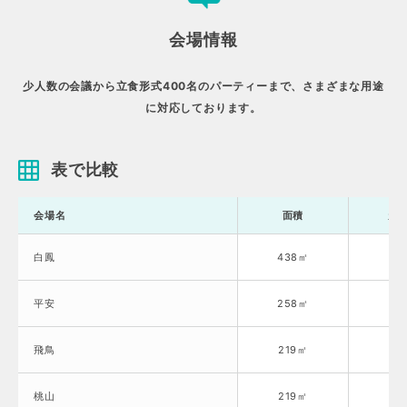
会場情報
少人数の会議から立食形式400名のパーティーまで、さまざまな用途
に対応しております。
表で比較
会場名
面積
天
白鳳
438㎡
6.
平安
258㎡
2.
飛鳥
219㎡
6.
桃山
219㎡
6.