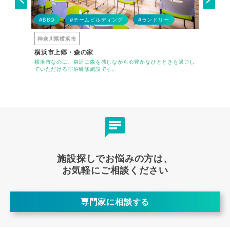
#アレル
#BBQ
#チームビルディング
#ランドリー
#テーマ
神奈川県横浜市
東京都荒
横浜市上郷・森の家
アートホ
ルです。
横浜市なのに、身近に森を感じながら心豊かなひとときを過ごし
JR日暮里
ていただける宿泊研修施設です。
す
施設探しでお悩みの方は、
お気軽にご相談ください
専門家に相談する