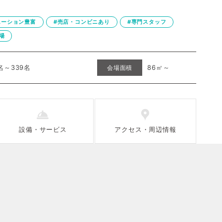
エーション豊富
#売店・コンビニあり
#専門スタッフ
場
名～339名
86㎡～
会場面積
設備
・
サービス
アクセス
・
周辺情報