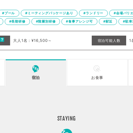
#プール
#ミーティングパッケージあり
#ランドリー
#会場バリ
#長期研修
#階層別研修
#食事アレンジ可
#駅近
#駐車
大人1名：¥16,500～
1
宿泊可能人数
宿泊
お食事
STAYING