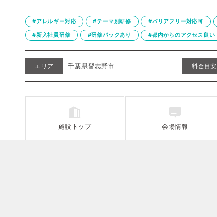
#アレルギー対応
#テーマ別研修
#バリアフリー対応可
#新入社員研修
#研修パックあり
#都内からのアクセス良い
千葉県習志野市
エリア
料金目安
施設
トップ
会場情報