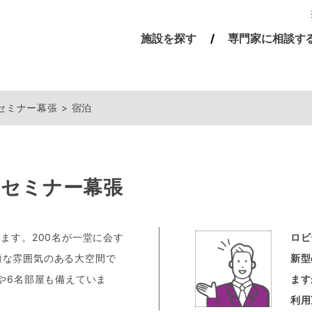
施設を探す
専門家に相談す
セミナー幕張
宿泊
＆セミナー幕張
ます。200名が一堂に会す
ロビ
適な雰囲気のある大空間で
新型
や6名部屋も備えていま
ます
利用