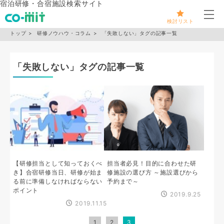
宿泊研修・合宿施設検索サイト
メ
検討リスト
トップ
研修ノウハウ・コラム
「失敗しない」タグの記事一覧
「失敗しない」タグの記事一覧
【研修担当として知っておくべ
担当者必見！目的に合わせた研
き】合宿研修当日、研修が始ま
修施設の選び方 ～施設選びから
る前に準備しなければならない
予約まで～
ポイント
2019.9.25
2019.11.15
1
2
3