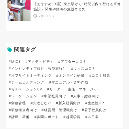
【おすすめ13選】東京駅から1時間以内で行ける研修
施設 - 関東や熱海の施設まとめ
2020.2.7
関連タグ
#MICE
#アクティビティ
#アフターコロナ
#インセンティブ旅行（報奨旅行）
#ウィズコロナ
#オフサイトミーティング
#オンライン研修
#コロナ対策
#チームビルディング
#マニュアル・資料作成
#モチベーションUP
#リーダー・主任・マネージャー
#ワーケーション
#中堅社員向け
#人事・総務向け
#労務管理
#失敗しない
#新入社員向け
#生産性UP
#研修担当者向け
#経営層・管理職向け
#若手社員向け
#計画・準備
#訪問レポート
#越境学習
#非日常