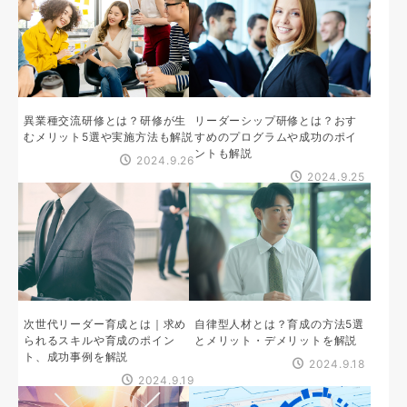
異業種交流研修とは？研修が生
リーダーシップ研修とは？おす
むメリット5選や実施方法も解説
すめのプログラムや成功のポイ
ントも解説
2024.9.26
2024.9.25
次世代リーダー育成とは｜求め
自律型人材とは？育成の方法5選
られるスキルや育成のポイン
とメリット・デメリットを解説
ト、成功事例を解説
2024.9.18
2024.9.19