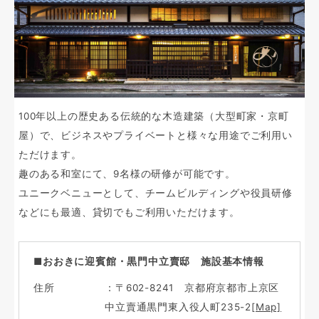
100年以上の歴史ある伝統的な木造建築（大型町家・京町
屋）で、ビジネスやプライベートと様々な用途でご利用い
ただけます。
趣のある和室にて、9名様の研修が可能です。
ユニークベニューとして、チームビルディングや役員研修
などにも最適、貸切でもご利用いただけます。
■おおきに迎賓館・黒門中立賣邸 施設基本情報
住所
：〒602-8241 京都府京都市上京区
中立賣通黒門東入役人町235-2
[Map]