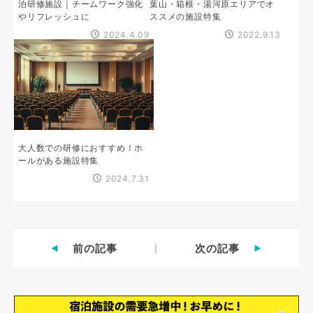
泊研修施設｜チームワーク強化
葉山・箱根・湯河原エリアでオ
やリフレッシュに
ススメの施設特集
2024.4.09
2022.9.13
大人数での研修におすすめ！ホ
ールがある施設特集
2024.7.31
前の記事
次の記事