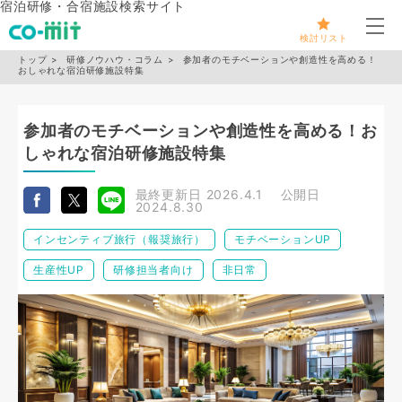
宿泊研修・合宿施設検索サイト
メ
検討リスト
トップ
研修ノウハウ・コラム
参加者のモチベーションや創造性を高める！
おしゃれな宿泊研修施設特集
参加者のモチベーションや創造性を高める！お
しゃれな宿泊研修施設特集
最終更新日
2026.4.1
公開日
2024.8.30
インセンティブ旅行（報奨旅行）
モチベーションUP
生産性UP
研修担当者向け
非日常