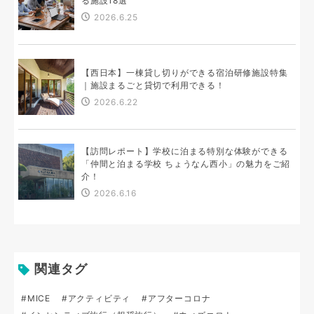
る施設18選
2026.6.25
【西日本】一棟貸し切りができる宿泊研修施設特集
｜施設まるごと貸切で利用できる！
2026.6.22
【訪問レポート】学校に泊まる特別な体験ができる
「仲間と泊まる学校 ちょうなん西小」の魅力をご紹
介！
2026.6.16
関連タグ
#MICE
#アクティビティ
#アフターコロナ