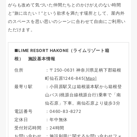
がらも改めて気づいた仲間たちとのかけがえのない時間
と”旅に出たい！”という欲求を満たす場所として、屋内外
のスペースを思い思いのシーンに合わせて自由にご利用い
ただけます。
■LIME RESORT HAKONE（ライムリゾート箱
根） 施設基本情報
住所
：〒250-0631 神奈川県足柄下郡箱根
町仙石原1246-845
[Map]
最寄り駅
：小田原駅又は箱根湯本駅から箱根登
山バス(桃源台線桃源台行)乗車で「南
仙石原」下車。南仙石原より徒歩3分
電話番号
：0460-83-8272
定休日
：年中無休
受付対応時間
：24時間
お問い合わせ
：施設利用に関するお問い合わせフォ