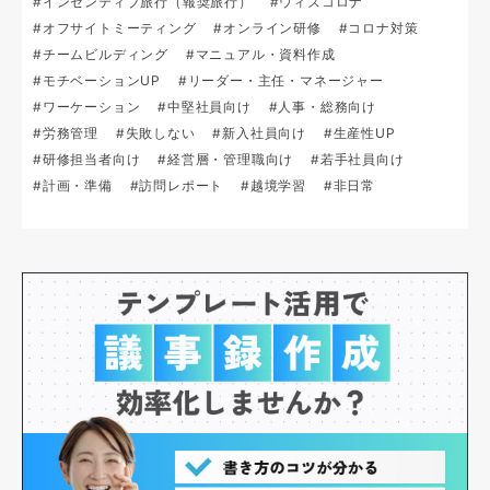
#インセンティブ旅行（報奨旅行）
#ウィズコロナ
#オフサイトミーティング
#オンライン研修
#コロナ対策
#チームビルディング
#マニュアル・資料作成
#モチベーションUP
#リーダー・主任・マネージャー
#ワーケーション
#中堅社員向け
#人事・総務向け
#労務管理
#失敗しない
#新入社員向け
#生産性UP
#研修担当者向け
#経営層・管理職向け
#若手社員向け
#計画・準備
#訪問レポート
#越境学習
#非日常