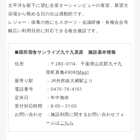
太平洋を眼下に望む全室オーシャンビューの客室、展望大
浴場から眺める日の出は感動的です。
レジャー・保養の他にもスポーツ・会議研修・各種会合等
幅広い利用目的に対応できる複合施設です。
■国民宿舎サンライズ九十九里原 施設基本情報
住所
：〒283-0114 千葉県山武郡九十九
里町真亀4908
[Map]
最寄り駅
：JR外房線大網駅より
電話番号
：0475-76-4151
定休日
：年中無休
受付対応時間
：8:00～21:00
お問い合わせ
：施設利用に関するお問い合わせフォ
ームは
こちら