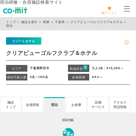
宿泊研修・合宿施設検索サイト
メ
検討リスト
トップ
施設を探す
関東
千葉県
クリアビューゴルフクラブ＆ホテル
宿泊
リゾートホテル
クリアビューゴルフクラブ＆ホテル
千葉県野田市
大人1名：¥15,290～
エリア
料金目安
5名～180名
44㎡～
宿泊可能人数
会場面積
施設
設備
アクセス
会場情報
宿泊
お食事
トップ
サービス
周辺情報
STAYING