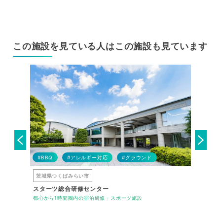
この施設を見ている人はこの施設も見ています
#360°
スタッフ
#BBQ
#アレルギー対応
#グラウンド
#オフサ
茨城県つくばみらい市
千葉県浦
スターツ総合研修センター
マイステ
本全国から集
都心から1時間圏内の宿泊研修・スポーツ施設
首都圏での
ペックなホ