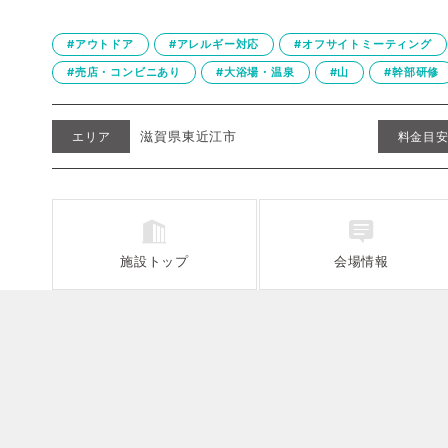
#アウトドア
#アレルギー対応
#オフサイトミーティング
#売店・コンビニあり
#大浴場・温泉
#山
#幹部研修
滋賀県東近江市
エリア
料金目
施設
トップ
会場情報