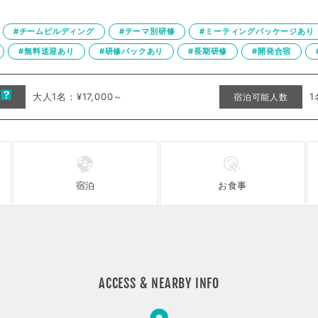
#チームビルディング
#テーマ別研修
#ミーティングパッケージあり
#無料送迎あり
#研修パックあり
#長期研修
#開発合宿
大人1名：¥17,000～
1
安
宿泊可能人数
宿泊
お食事
ACCESS & NEARBY INFO