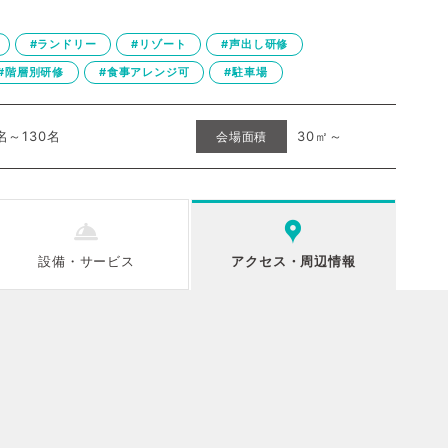
#ランドリー
#リゾート
#声出し研修
#階層別研修
#食事アレンジ可
#駐車場
名～130名
30㎡～
会場面積
設備
・
サービス
アクセス
・
周辺情報