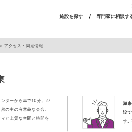
施設を探す
専門家に相談す
アクセス・周辺情報
東
ンターから車で10分。27
湖東
自然の中の有意義な会合、
設で
ティと上質な空間と時間を
す。